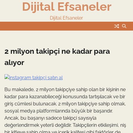
Dijital Efsaneler
Skip
to
content
Dijital Efsaneler
2 milyon takipçi ne kadar para
alıyor
Bu makalede, 2 milyon takipçiye sahip olan bir kişinin ne
kadar para kazanabileceği konusunda tartışılacak ve bir
giriş cümlesi bulunacak. 2 milyon takipçiye sahip olmak,
sosyal medya platformlarında büyük bir başarıdır.
Ancak, bu başarıyı sadece takipçi sayısıyla
değerlendirmek yeterli değildir. Takipçilerin etkileşimi, niş
bir kitleye sahip olma ve içerik kalitesi gibi faktörler de