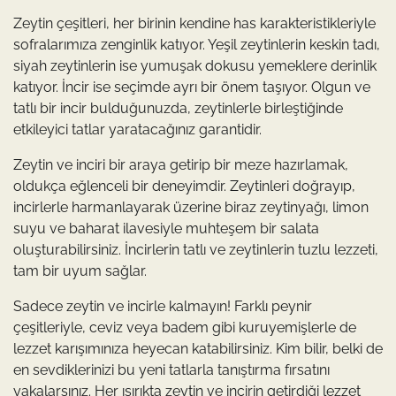
Zeytin çeşitleri, her birinin kendine has karakteristikleriyle
sofralarımıza zenginlik katıyor. Yeşil zeytinlerin keskin tadı,
siyah zeytinlerin ise yumuşak dokusu yemeklere derinlik
katıyor. İncir ise seçimde ayrı bir önem taşıyor. Olgun ve
tatlı bir incir bulduğunuzda, zeytinlerle birleştiğinde
etkileyici tatlar yaratacağınız garantidir.
Zeytin ve inciri bir araya getirip bir meze hazırlamak,
oldukça eğlenceli bir deneyimdir. Zeytinleri doğrayıp,
incirlerle harmanlayarak üzerine biraz zeytinyağı, limon
suyu ve baharat ilavesiyle muhteşem bir salata
oluşturabilirsiniz. İncirlerin tatlı ve zeytinlerin tuzlu lezzeti,
tam bir uyum sağlar.
Sadece zeytin ve incirle kalmayın! Farklı peynir
çeşitleriyle, ceviz veya badem gibi kuruyemişlerle de
lezzet karışımınıza heyecan katabilirsiniz. Kim bilir, belki de
en sevdiklerinizi bu yeni tatlarla tanıştırma fırsatını
yakalarsınız. Her ısırıkta zeytin ve incirin getirdiği lezzet