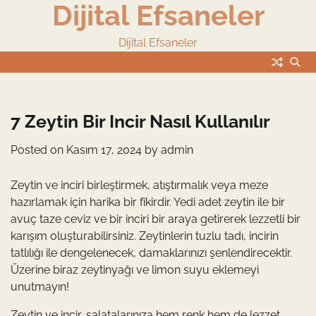
Dijital Efsaneler
Skip
to
content
Dijital Efsaneler
7 Zeytin Bir Incir Nasıl Kullanılır
Posted on
Kasım 17, 2024
by
admin
Zeytin ve inciri birleştirmek, atıştırmalık veya meze
hazırlamak için harika bir fikirdir. Yedi adet zeytin ile bir
avuç taze ceviz ve bir inciri bir araya getirerek lezzetli bir
karışım oluşturabilirsiniz. Zeytinlerin tuzlu tadı, incirin
tatlılığı ile dengelenecek, damaklarınızı şenlendirecektir.
Üzerine biraz zeytinyağı ve limon suyu eklemeyi
unutmayın!
Zeytin ve incir, salatalarınıza hem renk hem de lezzet