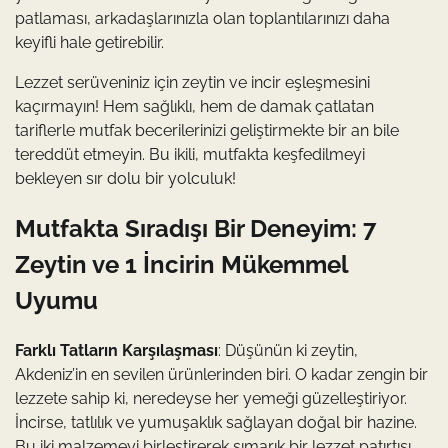
patlaması, arkadaşlarınızla olan toplantılarınızı daha
keyifli hale getirebilir.
Lezzet serüveniniz için zeytin ve incir eşleşmesini
kaçırmayın! Hem sağlıklı, hem de damak çatlatan
tariflerle mutfak becerilerinizi geliştirmekte bir an bile
tereddüt etmeyin. Bu ikili, mutfakta keşfedilmeyi
bekleyen sır dolu bir yolculuk!
Mutfakta Sıradışı Bir Deneyim: 7
Zeytin ve 1 İncirin Mükemmel
Uyumu
Farklı Tatların Karşılaşması
: Düşünün ki zeytin,
Akdeniz’in en sevilen ürünlerinden biri. O kadar zengin bir
lezzete sahip ki, neredeyse her yemeği güzelleştiriyor.
İncirse, tatlılık ve yumuşaklık sağlayan doğal bir hazine.
Bu iki malzemeyi birleştirerek şımarık bir lezzet patırtısı