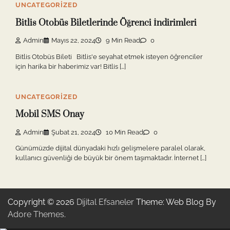
UNCATEGORIZED
Bitlis Otobüs Biletlerinde Öğrenci İndirimleri
Admin
Mayıs 22, 2024
9 Min Read
0
Bitlis Otobüs Bileti Bitlis'e seyahat etmek isteyen öğrenciler
için harika bir haberimiz var! Bitlis […]
UNCATEGORIZED
Mobil SMS Onay
Admin
Şubat 21, 2024
10 Min Read
0
Günümüzde dijital dünyadaki hızlı gelişmelere paralel olarak,
kullanıcı güvenliği de büyük bir önem taşımaktadır. İnternet […]
Copyright © 2026
Dijital Efsaneler
Theme: Web Blog By
Adore Themes
.