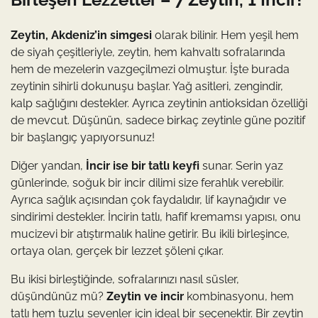
Zeytin, Akdeniz’in simgesi
olarak bilinir. Hem yeşil hem
de siyah çeşitleriyle, zeytin, hem kahvaltı sofralarında
hem de mezelerin vazgeçilmezi olmuştur. İşte burada
zeytinin sihirli dokunuşu başlar. Yağ asitleri, zengindir,
kalp sağlığını destekler. Ayrıca zeytinin antioksidan özelliği
de mevcut. Düşünün, sadece birkaç zeytinle güne pozitif
bir başlangıç yapıyorsunuz!
Diğer yandan,
İncir ise bir tatlı keyfi
sunar. Serin yaz
günlerinde, soğuk bir incir dilimi size ferahlık verebilir.
Ayrıca sağlık açısından çok faydalıdır, lif kaynağıdır ve
sindirimi destekler. İncirin tatlı, hafif kremamsı yapısı, onu
mucizevi bir atıştırmalık haline getirir. Bu ikili birleşince,
ortaya olan, gerçek bir lezzet şöleni çıkar.
Bu ikisi birleştiğinde, sofralarınızı nasıl süsler,
düşündünüz mü?
Zeytin ve incir
kombinasyonu, hem
tatlı hem tuzlu sevenler için ideal bir seçenektir. Bir zeytin