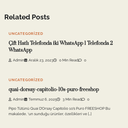
Related Posts
UNCATEGORIZED
Çift Hatlı Telefonda İki WhatsApp 1 Telefonda 2
WhatsApp
Admin
Aralık 23, 2023
0 Min Read
0
UNCATEGORIZED
quai-dorsay-capitolio-10s-puro-freeshop
Admin
Temmuz 6, 2025
3 Min Read
0
Pipo Tütünü Quai D’Orsay Capitolio 10’s Puro FREESHOP Bu
makalede, ‘un sunduğu ürünler, özellikleri ve […]