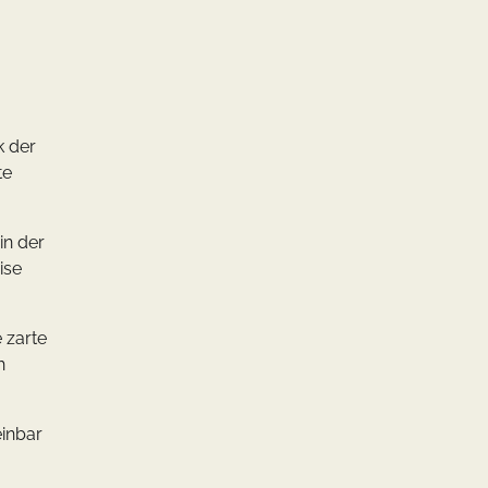
k der
te
in der
ise
 zarte
h
inbar