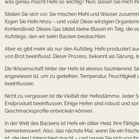
was genau macht Hefe so wichtig? Nun, lassen Sie mich Ihn
Stellen Sie sich vor, Sie mischen Mehl und Wasser zusamm
fügen Sie Hefe hinzu – und voilà! Diese winzigen Organis
Kohlendioxid. Dieses Gas bildet kleine Blasen im Teig, die 
Aufstiegs, den wir beim Backen beobachten.
Aber es gibt mehr als nur den Aufstieg. Hefe produziert 
von Brot beeinflusst. Dieser Prozess, bekannt als Gärung, 
Die Wissenschaft hinter der Hefe ist ebenso faszinierend. 
angewiesen ist, um zu gedeihen. Temperatur, Feuchtigkeit
beeinflussen.
Nicht zu vergessen ist die Vielfalt der Hefestämme. Jeder
Endprodukt beeinflussen. Einige Hefen sind robust und sor
Geschmacksprofile entwickeln können.
In der Welt des Backens ist Hefe ein stiller Held. Ihre Fähigk
bemerkenswert. Also, das nächste Mal, wenn Sie ein frisch
ist, die den Unterschied macht – und lassen Sie sich von i