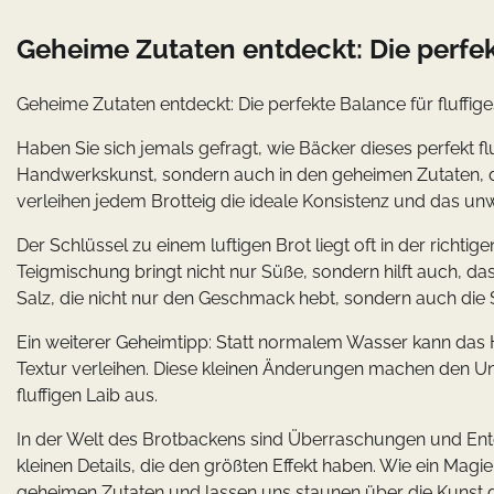
Geheime Zutaten entdeckt: Die perfekt
Geheime Zutaten entdeckt: Die perfekte Balance für fluffige
Haben Sie sich jemals gefragt, wie Bäcker dieses perfekt fl
Handwerkskunst, sondern auch in den geheimen Zutaten, d
verleihen jedem Brotteig die ideale Konsistenz und das u
Der Schlüssel zu einem luftigen Brot liegt oft in der richt
Teigmischung bringt nicht nur Süße, sondern hilft auch, da
Salz, die nicht nur den Geschmack hebt, sondern auch die 
Ein weiterer Geheimtipp: Statt normalem Wasser kann das 
Textur verleihen. Diese kleinen Änderungen machen den 
fluffigen Laib aus.
In der Welt des Brotbackens sind Überraschungen und En
kleinen Details, die den größten Effekt haben. Wie ein Magier
geheimen Zutaten und lassen uns staunen über die Kunst d