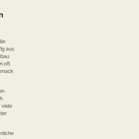
n
lle
ig aus
nbau
n oft
chmack
en
ch
 viele
ter
nliche