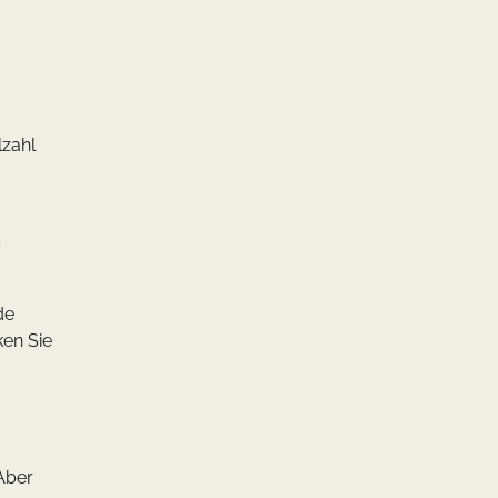
lzahl
–
de
ken Sie
 Aber