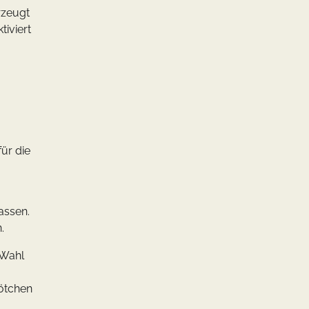
rzeugt
tiviert
ür die
assen.
.
 Wahl
rötchen