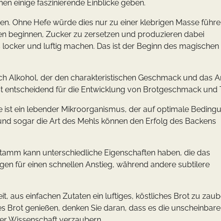
en einige faszinierende Einblicke geben.
en. Ohne Hefe würde dies nur zu einer klebrigen Masse führe
men beginnen, Zucker zu zersetzen und produzieren dabei
es locker und luftig machen. Das ist der Beginn des magischen
auch Alkohol, der den charakteristischen Geschmack und das 
ist entscheidend für die Entwicklung von Brotgeschmack und T
Sie ist ein lebender Mikroorganismus, der auf optimale Bedin
 und sogar die Art des Mehls können den Erfolg des Backens
 Stamm kann unterschiedliche Eigenschaften haben, die das
gen für einen schnellen Anstieg, während andere subtilere
eit, aus einfachen Zutaten ein luftiges, köstliches Brot zu zaube
es Brot genießen, denken Sie daran, dass es die unscheinbar
hrer Wissenschaft verzaubern.