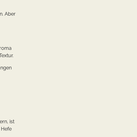
n. Aber
Aroma
extur.
gungen
rn, ist
e Hefe