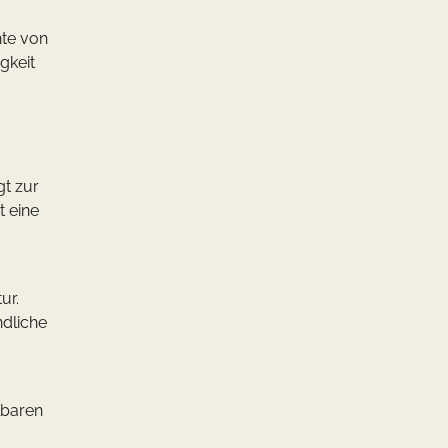
hte von
gkeit
gt zur
t eine
ur.
ndliche
lbaren