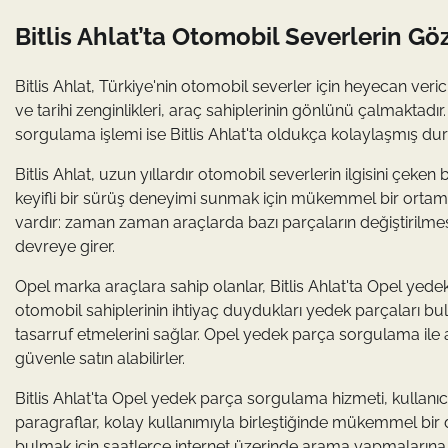
Bitlis Ahlat’ta Otomobil Severlerin G
Bitlis Ahlat, Türkiye'nin otomobil severler için heyecan veric
ve tarihi zenginlikleri, araç sahiplerinin gönlünü çalmaktadı
sorgulama işlemi ise Bitlis Ahlat'ta oldukça kolaylaşmış du
Bitlis Ahlat, uzun yıllardır otomobil severlerin ilgisini çeke
keyifli bir sürüş deneyimi sunmak için mükemmel bir ortam s
vardır: zaman zaman araçlarda bazı parçaların değiştirilme
devreye girer.
Opel marka araçlara sahip olanlar, Bitlis Ahlat'ta Opel yedek
otomobil sahiplerinin ihtiyaç duydukları yedek parçaları b
tasarruf etmelerini sağlar. Opel yedek parça sorgulama ile araç
güvenle satın alabilirler.
Bitlis Ahlat'ta Opel yedek parça sorgulama hizmeti, kullanıcı
paragraflar, kolay kullanımıyla birleştiğinde mükemmel bir d
bulmak için saatlerce internet üzerinde arama yapmalarına 