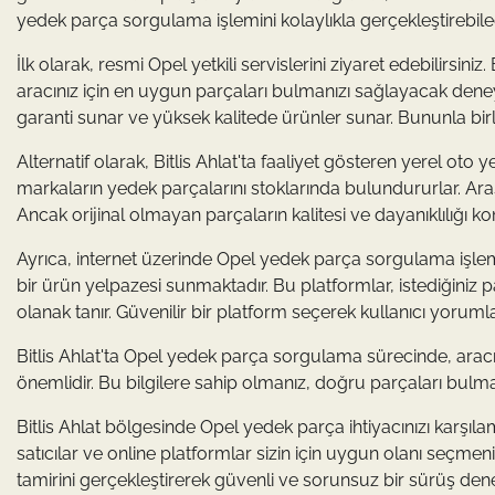
yedek parça sorgulama işlemini kolaylıkla gerçekleştirebil
İlk olarak, resmi Opel yetkili servislerini ziyaret edebilirsini
aracınız için en uygun parçaları bulmanızı sağlayacak deneyim
garanti sunar ve yüksek kalitede ürünler sunar. Bununla birlik
Alternatif olarak, Bitlis Ahlat'ta faaliyet gösteren yerel oto ye
markaların yedek parçalarını stoklarında bulundururlar. Araştır
Ancak orijinal olmayan parçaların kalitesi ve dayanıklılığı k
Ayrıca, internet üzerinde Opel yedek parça sorgulama işlemi
bir ürün yelpazesi sunmaktadır. Bu platformlar, istediğiniz 
olanak tanır. Güvenilir bir platform seçerek kullanıcı yorumlar
Bitlis Ahlat'ta Opel yedek parça sorgulama sürecinde, aracı
önemlidir. Bu bilgilere sahip olmanız, doğru parçaları bulma
Bitlis Ahlat bölgesinde Opel yedek parça ihtiyacınızı karşıla
satıcılar ve online platformlar sizin için uygun olanı seçmeniz
tamirini gerçekleştirerek güvenli ve sorunsuz bir sürüş dene