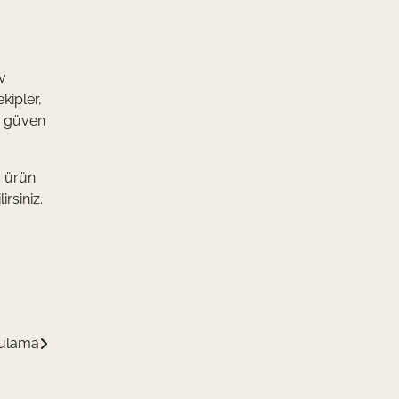
v
kipler,
re güven
ş ürün
rsiniz.
gulama