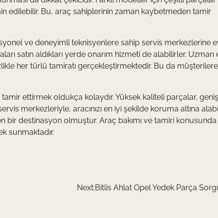
min edilebilir. Bu, araç sahiplerinin zaman kaybetmeden tamir
syonel ve deneyimli teknisyenlere sahip servis merkezlerine e
arı satın aldıkları yerde onarım hizmeti de alabilirler. Uzman e
zlikle her türlü tamiratı gerçekleştirmektedir. Bu da müşterile
tamir ettirmek oldukça kolaydır. Yüksek kaliteli parçalar, geni
vis merkezleriyle, aracınızı en iyi şekilde koruma altına alabili
dilen bir destinasyon olmuştur. Araç bakımı ve tamiri konusunda
nek sunmaktadır.
Next:
Bitlis Ahlat Opel Yedek Parça Sor