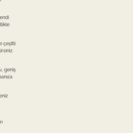
Kendi
likle
 çeşitli
rsiniz.
u, geniş
manıza
eniz
ın