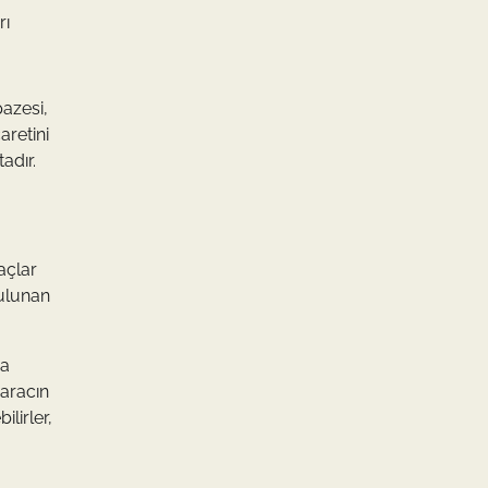
rı
pazesi,
aretini
adır.
açlar
bulunan
ça
 aracın
lirler,