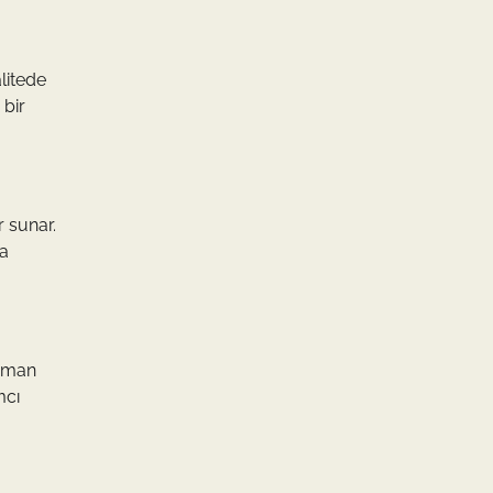
alitede
 bir
r sunar.
da
uzman
mcı