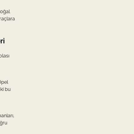
doğal
araçlara
ri
olası
Opel
aki bu
anları,
oğru