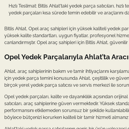
Hızlı Teslimat: Bitlis Ahlat'taki yedek parça satıcıları, hızl
yedek parçaları kısa sürede temin edebilir ve araçlarını da
Bitlis Ahlat, Opel araç sahipleri için yüksek kaliteli yedek 
yüksek kalite standartları, uygun fiyatlar, profesyonel hizme
canlandırmıştır. Opel araç sahipleri için Bitlis Ahlat, güvenil
Opel Yedek Parçalarıyla Ahlat’ta Arac
Ahlat, araç sahiplerinin bakım ve tamir ihtiyaçlarını karşılam
için yedek parça temini konusunda Ahlat, çeşitlilik ve güven
birçok yerel yedek parça satıcısı ve servis merkezi ile sorunsu
Opel yedek parçaları, kalite ve dayanıklılık açısından orijin
satıcıları, araç sahiplerine güven vermektedir. Yüksek stan
performansını etkilemeden sorunsuz bir şekilde kullanılabilir.
böylece bütçenizi korurken kaliteli bir tamir hizmeti alman
Ahlat'taki yedek parça satıcılarının geniş bir ürün yelpazesi s