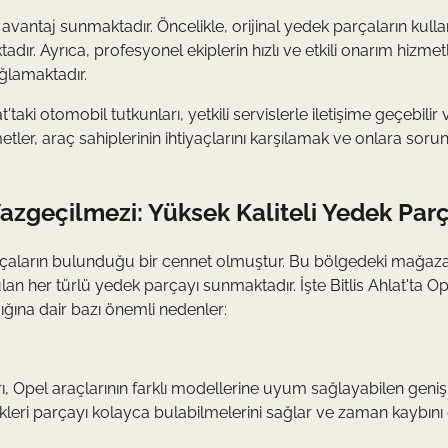
 avantaj sunmaktadır. Öncelikle, orijinal yedek parçaların kulla
ır. Ayrıca, profesyonel ekiplerin hızlı ve etkili onarım hizmetl
ğlamaktadır.
ki otomobil tutkunları, yetkili servislerle iletişime geçebilir
metler, araç sahiplerinin ihtiyaçlarını karşılamak ve onlara soru
 Vazgeçilmezi: Yüksek Kaliteli Yedek Par
k parçaların bulunduğu bir cennet olmuştur. Bu bölgedeki mağaz
lan her türlü yedek parçayı sunmaktadır. İşte Bitlis Ahlat'ta O
ığına dair bazı önemli nedenler:
arı, Opel araçlarının farklı modellerine uyum sağlayabilen geniş
dikleri parçayı kolayca bulabilmelerini sağlar ve zaman kaybını