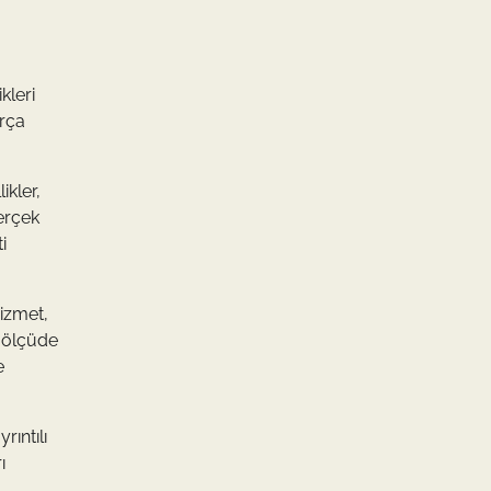
kleri
arça
ikler,
erçek
i
hizmet,
k ölçüde
e
rıntılı
ı