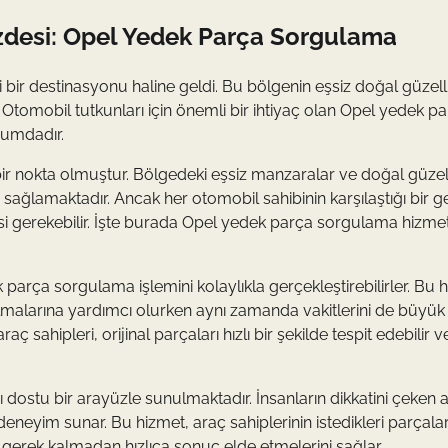
özdesi: Opel Yedek Parça Sorgulama
i bir destinasyonu haline geldi. Bu bölgenin eşsiz doğal güzelli
r. Otomobil tutkunları için önemli bir ihtiyaç olan Opel yedek p
rumdadır.
n bir nokta olmuştur. Bölgedeki eşsiz manzaralar ve doğal güzell
ağlamaktadır. Ancak her otomobil sahibinin karşılaştığı bir g
si gerekebilir. İşte burada Opel yedek parça sorgulama hizmet
 parça sorgulama işlemini kolaylıkla gerçekleştirebilirler. Bu 
ulmalarına yardımcı olurken aynı zamanda vakitlerini de büyü
 sahipleri, orijinal parçaları hızlı bir şekilde tespit edebilir v
 dostu bir arayüzle sunulmaktadır. İnsanların dikkatini çeken ay
eneyim sunar. Bu hizmet, araç sahiplerinin istedikleri parçalar
gerek kalmadan hızlıca sonuç elde etmelerini sağlar.