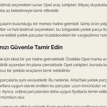
ı teslimat seçenekleri sunar. Opel araç sahipleri, ihtiyaç duydukla
ha az bekletmeyle tamir ettirebilir.
parçaların bulunduğu bir merkez haline gelmiştir. Geniş ürün yel
tler ve hızlı teslimat seçenekleri, bu bölgedeki yedek parça tic
ir ve kaliteli yedek parçaları bulabilecekleri bir vazgeçilmez nokt
ınızı Güvenle Tamir Edin
ak için ideal bir yer haline gelmektedir. Özellikle Opel marka ar
ilirlik açısından ön plana çıkmaktadır. Opel sahipleri, burada 
z bir şekilde araçlarını tamir edebilirler.
al parçalarla aynı seviyededir. Bu nedenle, Ahlat'taki yedek par
dartlara uygun olarak üretilen bu parçalar, uzun ömürlüdür ve
 Ayrıca, orijinal parçalardan daha uygun fiyatlarla temin edilebi
ız mümkün olur.
unması da dikkat çekicidir. Farklı modeller için çeşitli parçalar