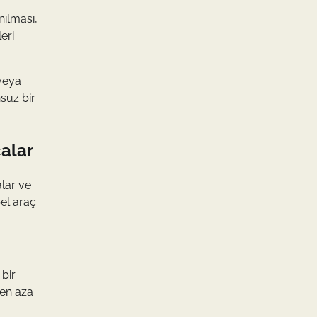
nılması,
eri
 veya
nsuz bir
çalar
alar ve
pel araç
 bir
 en aza