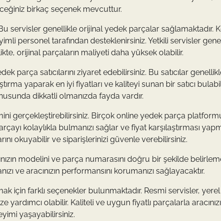
eceğiniz birkaç seçenek mevcuttur.
z. Bu servisler genellikle orijinal yedek parçalar sağlamaktadır. 
li personel tarafından desteklenirsiniz. Yetkili servisler genel
te, orijinal parçaların maliyeti daha yüksek olabilir.
dek parça satıcılarını ziyaret edebilirsiniz. Bu satıcılar genellikle
ma yaparak en iyi fiyatları ve kaliteyi sunan bir satıcı bulabili
onusunda dikkatli olmanızda fayda vardır.
ni gerçekleştirebilirsiniz. Birçok online yedek parça platform
parçayı kolaylıkla bulmanızı sağlar ve fiyat karşılaştırması yap
ını okuyabilir ve siparişlerinizi güvenle verebilirsiniz.
nızın modelini ve parça numarasını doğru bir şekilde belirlem
nızı ve aracınızın performansını korumanızı sağlayacaktır.
mak için farklı seçenekler bulunmaktadır. Resmi servisler, yerel
e yardımcı olabilir. Kaliteli ve uygun fiyatlı parçalarla aracınız
yimi yaşayabilirsiniz.