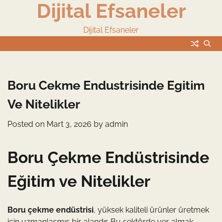
Dijital Efsaneler
Skip
to
content
Dijital Efsaneler
Boru Cekme Endustrisinde Egitim
Ve Nitelikler
Posted on
Mart 3, 2026
by
admin
Boru Çekme Endüstrisinde
Eğitim ve Nitelikler
Boru çekme endüstrisi
, yüksek kaliteli ürünler üretmek
için uzmanlaşmış bir alandır. Bu sektörde yer almak