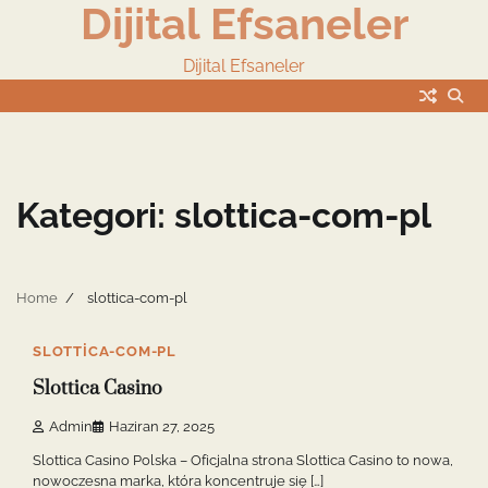
Dijital Efsaneler
Skip
to
content
Dijital Efsaneler
Kategori:
slottica-com-pl
Home
slottica-com-pl
6 min read
0
SLOTTICA-COM-PL
Slottica Casino
Admin
Haziran 27, 2025
Slottica Casino Polska – Oficjalna strona Slottica Casino to nowa,
nowoczesna marka, która koncentruje się […]