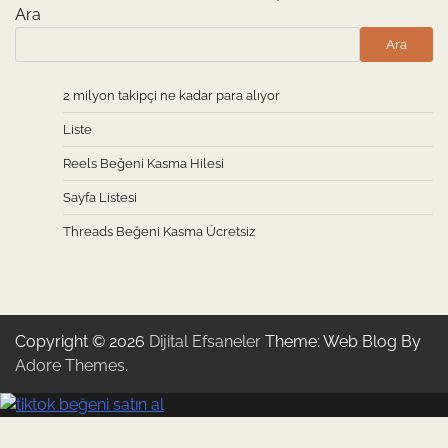
Ara
Ara
2 milyon takipçi ne kadar para alıyor
Liste
Reels Beğeni Kasma Hilesi
Sayfa Listesi
Threads Beğeni Kasma Ücretsiz
Copyright © 2026
Dijital Efsaneler
Theme: Web Blog By
Adore Themes
.