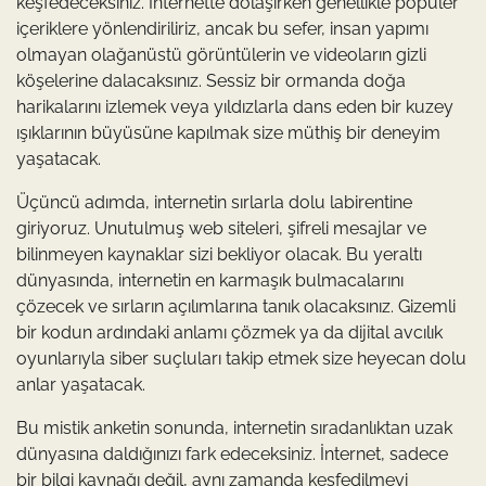
keşfedeceksiniz. İnternette dolaşırken genellikle popüler
içeriklere yönlendiriliriz, ancak bu sefer, insan yapımı
olmayan olağanüstü görüntülerin ve videoların gizli
köşelerine dalacaksınız. Sessiz bir ormanda doğa
harikalarını izlemek veya yıldızlarla dans eden bir kuzey
ışıklarının büyüsüne kapılmak size müthiş bir deneyim
yaşatacak.
Üçüncü adımda, internetin sırlarla dolu labirentine
giriyoruz. Unutulmuş web siteleri, şifreli mesajlar ve
bilinmeyen kaynaklar sizi bekliyor olacak. Bu yeraltı
dünyasında, internetin en karmaşık bulmacalarını
çözecek ve sırların açılımlarına tanık olacaksınız. Gizemli
bir kodun ardındaki anlamı çözmek ya da dijital avcılık
oyunlarıyla siber suçluları takip etmek size heyecan dolu
anlar yaşatacak.
Bu mistik anketin sonunda, internetin sıradanlıktan uzak
dünyasına daldığınızı fark edeceksiniz. İnternet, sadece
bir bilgi kaynağı değil, aynı zamanda keşfedilmeyi