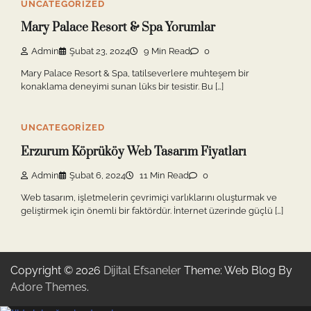
UNCATEGORIZED
Mary Palace Resort & Spa Yorumlar
Admin
Şubat 23, 2024
9 Min Read
0
Mary Palace Resort & Spa, tatilseverlere muhteşem bir
konaklama deneyimi sunan lüks bir tesistir. Bu […]
UNCATEGORIZED
Erzurum Köprüköy Web Tasarım Fiyatları
Admin
Şubat 6, 2024
11 Min Read
0
Web tasarım, işletmelerin çevrimiçi varlıklarını oluşturmak ve
geliştirmek için önemli bir faktördür. İnternet üzerinde güçlü […]
Copyright © 2026
Dijital Efsaneler
Theme: Web Blog By
Adore Themes
.