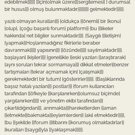
edebilmek}}}}]] [[için|olmak üzere]]|sergilemesi} } durumsal
bir husus]]} olmuş bulunmaktadır|}}}}}}}} gelmektedir}}}}}}.
yazılı olmayan kuralları}}} {oldukça {{önemli} bir {konu}
{olup}, {çoğu başarılı forum} platform}} {bu {{ilkeler
hakkında} net bilgiler sunmaktadır}}}}. {Saygılı {{iletişim}
{yapmak}|Hoşlanmadığınız fikirlerle beraber
davranmak}}}}} yapısının}}} {{özünde}}}}} sayılmaktadır}}}}.
başlayan} {kişiler}}}} {genellikle {{eski yazıları {{araştırarak}
{aynı soruları tekrar sormamaya}}} dikkat etmeleri|benzer
tartışmaları {tekrar açmamak için} {çalışmak}}}
gerekmektedir} bir tutum} {gösterirler}}}}}}. {Başlıklarında
başsız hatalı yazılan}}} postlar}}} {forum kullanıcıları
tarafından {{öfkeyle {{karşılanırken}|olumsuz biçimde}
yargılanırken}}}}} ve yönetim ekibi tarafından}}}
çıkartıldığından}}}, arınmakta}|{hareketlerden {{aman
{{etmekte}|bakmakta}}|eylemlerden}} {akıl etmektedir}}}}},
{bu {{şekilde {{forum {{itibarını [[korumuş olmaktadırlar}|
{kuralları [[saygı]]yla [[yaklaşmak}}}}}}.