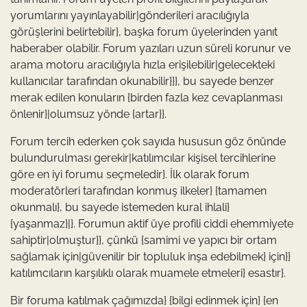
yorumlarını yayınlayabilir|gönderileri aracılığıyla
görüşlerini belirtebilir}, başka forum üyelerinden yanıt
haberaber olabilir. Forum yazıları uzun süreli korunur ve
arama motoru aracılığıyla hızla erişilebilir|gelecekteki
kullanıcılar tarafından okunabilir}}}, bu sayede benzer
merak edilen konuların {birden fazla kez cevaplanması
önlenir}|olumsuz yönde {artar}}.
Forum tercih ederken çok sayıda hususun göz önünde
bulundurulması gerekir|katılımcılar kişisel tercihlerine
göre en iyi forumu seçmeledir}. İlk olarak forum
moderatörleri tarafından konmuş ilkeler} {tamamen
okunmalı}, bu sayede istemeden kural ihlali}
{yaşanmaz}|}. Forumun aktif üye profili ciddi ehemmiyete
sahiptir|olmuştur}}, çünkü {samimi ve yapıcı bir ortam
sağlamak için|güvenilir bir topluluk inşa edebilmek} için}}
katılımcıların karşılıklı olarak muamele etmeleri} esastır}.
Bir foruma katılmak çağımızda} {bilgi edinmek için} {en