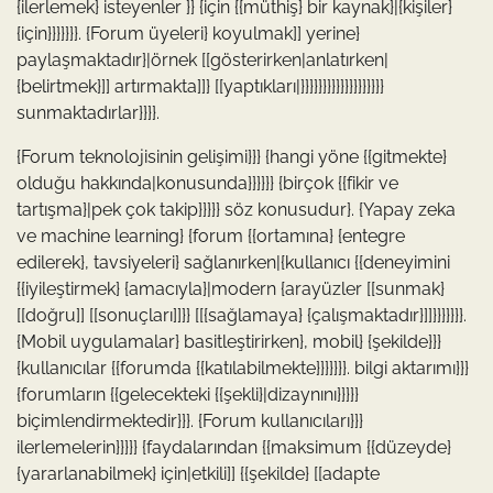
{ilerlemek} isteyenler }} {için {{müthiş} bir kaynak}|{kişiler}
{için}}}}}}}. {Forum üyeleri} koyulmak]] yerine}
paylaşmaktadır}|örnek [[gösterirken|anlatırken|
{belirtmek}]] artırmakta]]} [[yaptıkları|}}}}}}}}}}}}}}}}}}}
sunmaktadırlar}}}}.
{Forum teknolojisinin gelişimi}}} {hangi yöne {{gitmekte}
olduğu hakkında|konusunda}}}}}} {birçok {{fikir ve
tartışma}|pek çok takip}}}}} söz konusudur}. {Yapay zeka
ve machine learning} {forum {{ortamına} {entegre
edilerek}, tavsiyeleri} sağlanırken|{kullanıcı {{deneyimini
{{iyileştirmek} {amacıyla}|modern {arayüzler [[sunmak}
[[doğru]] [[sonuçları]]}} [[{sağlamaya} {çalışmaktadır}]]}}}}}}}.
{Mobil uygulamalar} basitleştirirken}, mobil} {şekilde}}}
{kullanıcılar {{forumda {{katılabilmekte}}}}}}}. bilgi aktarımı}}}
{forumların {{gelecekteki {{şekli}|dizaynını}}}}}
biçimlendirmektedir}}}. {Forum kullanıcıları}}}
ilerlemelerin}}}}} {faydalarından {{maksimum {{düzeyde}
{yararlanabilmek} için|etkili]] {{şekilde} [[adapte