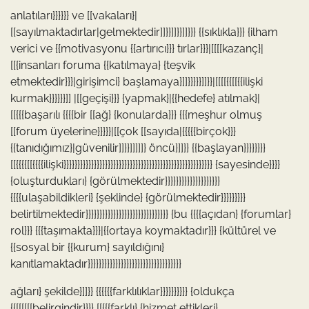
anlatıları}}}}}} ve [[vakaları}|
[[sayılmaktadırlar|gelmektedir]]}}]]}}]]}}} {{sıklıkla}}} {ilham
verici ve {{motivasyonu {{artırıcı}}} tırlar}}}|[[[[kazanç}|
[[{insanları foruma {{katılmaya} {teşvik
etmektedir}}}|girişimci} başlamaya}]]}}}}}]]}}|[[[[{{[[{{ilişki
kurmak}}}}}}]] |[[geçişi}}} {yapmak}|{{hedefe} atılmak}|
[[{{{başarılı {{{{bir [[ağ} {konularda}}} {{{meşhur olmuş
[[forum üyelerine}}}}}|[[çok [[sayıda|{{{{{birçok}}}
{{tanıdığımız}|güvenilir]]}}]]]]]} öncü}]]}} {{başlayan}}}}}}}}
[[{{{{[[{{{{ilişki}}}}}}}}}}}}}}}}}}}}}}}}}}}}}}}}}}}}}}}}}}}}}}}}}}}}}} {sayesinde}}}}
{oluşturdukları} {görülmektedir}}}}}}}}}}}}}}}}}}}}
{{{{ulaşabildikleri} {şeklinde} {görülmektedir}}}}}}}}}
belirtilmektedir}}}}}}}}}}}}}}}}}}}}}}}}}}}}}} {bu {{{{açıdan} {forumlar}
rol}}} {{{taşımakta}}}|{{ortaya koymaktadır}}} {kültürel ve
{{sosyal bir {{kurum} sayıldığını}
kanıtlamaktadır}}}}}}}}}}}}}}}}}}}}}}}}}}}}}}}}}}
ağları} şekilde}]]}} {{{{{{farklılıklar}}}}}}}}}} {oldukça
{{[[[[[[belirgindir}}}} [[{{{farklı} {hizmet ettikleri}