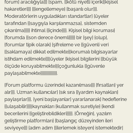
forum} aracılığıyla}}} {spam, {{kötü niyetli içerik}|kişisel
hakaretleri}}} {{{engellemeye} {başarılı olur}}}.
Moderatörlerin uyguladıkları standartlar} {üyeler
tarafından {{saygıyla karşılanmazsa}, sistemden
çıkarılma}}}}} ihtimal {{içinde}}}}. Kişisel bilgi koruması}
{forumda {{son derece önemli}}}}} bir {şey} {olup},
{forumlar tipik olarak} {şifreleme ve {{güvenli veri
{{saklamaya} dikkat edilmekte}|korumalı bilgisayarlar
istihdam edilmekte}}}|üyeler {kişisel bilgilerini {{büyük
ölçüde koruyabilmekte}|{çoğunlukla {{güvenle
paylaşabilmekte}}}}}}}}}}}}}}.
{Forum platformu üzerinde} kazanılması}}} {fırsatları} yer
alır}}}. Uzman kullanıcılar} {sık sıra {{yardım kaynakları}
paylaşırlar}}}, {yeni başlayanlar} yararlanarak} hedeflerine
{{ulaşabilir}}}}|kaynakları {kullanmak suretiyle} {kendi
becerilerini {{geliştirebildikleri}}}}}. {Örneğin}, yazılım
geliştirme platformları} {başlangıç düzeyinden ileri
seviyeye}}} {adım adım {{ilerlemek isteyen} istemektedir|