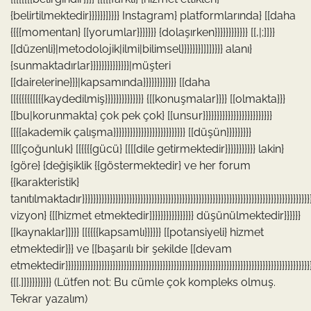
{belirtilmektedir}}}}}}]}}}} Instagram} platformlarında} [[daha
{{{{momentan} [[yorumlar}}}}}}} {dolaşırken}}}}}}}}}}}} [[,|;]]}}
[[düzenli}|metodolojik|ilmi|bilimsel}}}}}}}]]]]}}}} alanı}
{sunmaktadırlar}}}}}}}}}}}}}}|müşteri
[[dairelerine}}}|kapsamında}}}}}}}}}}}} [[daha
[[{{{{{{[[{{kaydedilmiş}}}}}}}}}}}}}} {[[konuşmalar}}}} [[olmakta}}}
[[bu|korunmakta} çok pek çok} [[unsur}}}}}}}}}}}}}}}}}}}}}}}}}
[[{{akademik çalışma}}}}}}}}}}}}}}}}}}}}}}}}}} [[düşün}}}}}}}}}
[[[[çoğunluk} [[{{{{gücü} [[[[dile getirmektedir}}}}}}}}}}} lakin}
{göre} {değişiklik {{göstermektedir} ve her forum
{{karakteristik}
tanıtılmaktadır}}}}}}}}}}}}}}}}}}}}}}}}}}}}}}}}}}}}}}}}}}}}}}}}}}}}}}}}}}}}}}}}}}}}}}}}}}}}}}}}}}}}
vizyon} {[[hizmet etmektedir]}}}}}}}}}}}}}}} düşünülmektedir}}}}}}
[[kaynaklar]]}}} [[{{{{kapsamlı}}}}}} [[potansiyeli} hizmet
etmektedir}}} ve [[başarılı bir şekilde [[devam
etmektedir}}}}}}}}}}}}}}}}}}}}}}}}}}}}}}}}}}}}}}}}}}}}}}}}}}}}}}}}}}}}}}}}}}}}}}}}}}}}}}}}}}}}}}}}
{[[.]]}}}}}}}}} (Lütfen not: Bu cümle çok kompleks olmuş.
Tekrar yazalım)