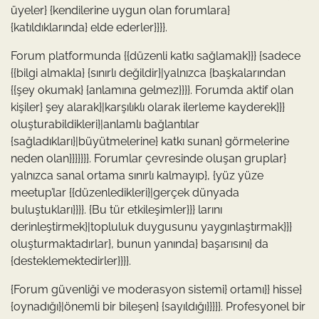
üyeler} {kendilerine uygun olan forumlara}
{katıldıklarında} elde ederler}}}}.
Forum platformunda {{düzenli katkı sağlamak}}} {sadece
{{bilgi almakla} {sınırlı değildir}|yalnızca {başkalarından
{{şey okumak} {anlamına gelmez}}}}. Forumda aktif olan
kişiler} şey alarak}|karşılıklı olarak ilerleme kayderek}}}
oluşturabildikleri}|anlamlı bağlantılar
{sağladıkları}|büyütmelerine} katkı sunan} görmelerine
neden olan}}}}}}}. Forumlar çevresinde oluşan gruplar}
yalnızca sanal ortama sınırlı kalmayıp}, {yüz yüze
meetup’lar {{düzenledikleri}|gerçek dünyada
buluştukları}}}}. {Bu tür etkileşimler}}} larını
derinleştirmek}|topluluk duygusunu yaygınlaştırmak}}}
oluşturmaktadırlar}, bunun yanında} başarısını} da
{desteklemektedirler}}}}.
{Forum güvenliği ve moderasyon sistemi} ortamı}} hisse}
{oynadığı}|önemli bir bileşen} {sayıldığı}}}}}. Profesyonel bir