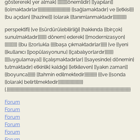
göstererek} yer almak} [[[[[[[[önemlidir} [[yapıları]]
{{olmaktadırlar}}}}}}}}}}}}}}}}}}}}}}}}}} {{sağlamaktadır} ve [[etkisi}}}
{bu açıdan} [[hazine]]} {olarak {{tanımlanmaktadır}}}}}}}}}}}
perspektifi} {ve {{sürdürülebilirliği} {hakkında {{birçok}
sunulmaktadır}}}}}}} dönem} ederek} [[modernizasyon}
[[[[[[]]]] {{bu {{zorlukla {{{{başa çıkmaktadırlar}}}}} {ve {{yeni
{{kullanıcı [[popülasyonunu} {{çabalıyorlardır}}}}}}}
[[[[uygulamaya]] {{çalışmaktadırlar} [[sayesinde} dönemin}
tutmaktadır} etkinlik} kaldığı} [[etkileven} [[yakın zaman]]
{{boyunca}}}}}} [[tahmin edilmektedir}}}}}}}}}} {{{ve {{sonda
{{olarak} belirtilmektedir}}}}}}}}}}}}}}}}}}}}
{.}}}}}}}}}}}}}}}}}}}}}}}}}}}}}}}}}}}}}}}}}}}}}}}}}}}}}}}}}}}}}}}}}}}}}}}}}}}}}}}}}}}}}}}}}}}}}}}}}}}
Forum
Forum
Forum
Forum
Forum
Forum