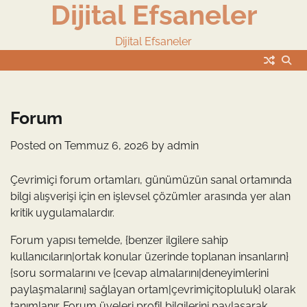
Dijital Efsaneler
Skip
to
content
Dijital Efsaneler
Forum
Posted on
Temmuz 6, 2026
by
admin
Çevrimiçi forum ortamları, günümüzün sanal ortamında
bilgi alışverişi için en işlevsel çözümler arasında yer alan
kritik uygulamalardır.
Forum yapısı temelde, {benzer ilgilere sahip
kullanıcıların|ortak konular üzerinde toplanan insanların}
{soru sormalarını ve {cevap almalarını|deneyimlerini
paylaşmalarını} sağlayan ortam|çevrimiçitopluluk} olarak
tanımlanır. Forum üyeleri profil bilgilerini paylaşarak