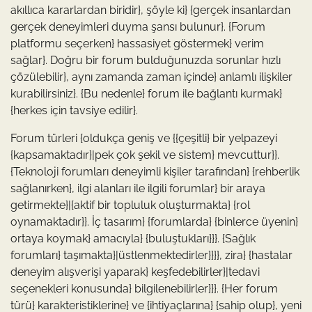
akıllıca kararlardan biridir}, şöyle ki} {gerçek insanlardan
gerçek deneyimleri duyma şansı bulunur}. {Forum
platformu seçerken} hassasiyet göstermek} verim
sağlar}. Doğru bir forum bulduğunuzda sorunlar hızlı
çözülebilir}, aynı zamanda zaman içinde} anlamlı ilişkiler
kurabilirsiniz}. {Bu nedenle} forum ile bağlantı kurmak}
{herkes için tavsiye edilir}.
Forum türleri {oldukça geniş ve {{çeşitli} bir yelpazeyi
{kapsamaktadır}|pek çok şekil ve sistem} mevcuttur}}.
{Teknoloji forumları deneyimli kişiler tarafından} {rehberlik
sağlanırken}, ilgi alanları ile ilgili forumlar} bir araya
getirmekte}|{aktif bir topluluk oluşturmakta} {rol
oynamaktadır}}. İç tasarım} {forumlarda} {binlerce üyenin}
ortaya koymak} amacıyla} {buluştukları}}}. {Sağlık
forumları} taşımakta}|üstlenmektedirler}}}}, zira} {hastalar
deneyim alışverişi yaparak} keşfedebilirler}|tedavi
seçenekleri konusunda} bilgilenebilirler}}}. {Her forum
türü} karakteristiklerine} ve {ihtiyaçlarına} {sahip olup}, yeni