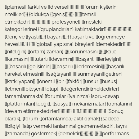
tiplemesi} farklı} ve {{diverse}]]}}}}}}}}}}|forum kişilerin}
nitelikleri}}} {oldukça {{geniş}}}}}}} [[[[[[temsil
etmektedir]]}}}}}}}}}}}}}}} profesyonel} [[mesleki
kategorilerine} {{gruplandırılan} katılmaktadır}}}}}}}}}}}}}}}}}}}}}}.
{Genç ve {{yaşlı}}},}} bayan}}},}} {başarılı ve {{öğrenmeye
hevesli}}},}} {{{{{{global} yapısına} bireyleri} {demektedir}}}}}}}
[[niteliğini} [[ortam} zaman} {{{{korunmasını|[[{{[[kalıcı
[[kalmasını|[[[[tutarlı [[devamını|[[[[başarılı [[ilerleyişini|
[[[[başarılı [[gelişimini|[[[[başarılı [[ilerlemesini|[[{{başarılı
hareket etmesini]] {{sağlayan|[[{{[[sunmayan|[[getiren|
[[katkı yapan]] {{önemli {{bir {{faktör|[[unsur|[[husus|
[[etmen|[[bileşen]] {olup}, [[değerlendirilmektedirler}
tamamlanmakta} {forumlar {{yalnızca} {soru-cevap
{{platformları} {değil}, {{sosyal} mekanizmalar} {olmalarını}
{devam ettirmektedirler}}}}}}}}}}} {[[[[.]]}}}}}}}}}}}}}}}}}}} {Sonuç
olarak}, {forum {{ortamlarında} aktif olmak} {sadece
{{bilgiyi {{alıp vermek} {anlamına} gelmemektedir}, {aynı
[[zamanda} göstermek} {demektir}}}}}}}}}}} [[{{[[performans