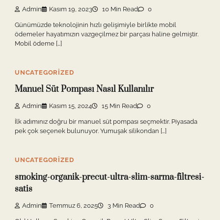
Admin
Kasım 19, 2023
10 Min Read
0
Günümüzde teknolojinin hızlı gelişimiyle birlikte mobil
ödemeler hayatımızın vazgeçilmez bir parçası haline gelmiştir.
Mobil ödeme […]
UNCATEGORIZED
Manuel Süt Pompası Nasıl Kullanılır
Admin
Kasım 15, 2024
15 Min Read
0
İlk adımınız doğru bir manuel süt pompası seçmektir. Piyasada
pek çok seçenek bulunuyor. Yumuşak silikondan […]
UNCATEGORIZED
smoking-organik-precut-ultra-slim-sarma-filtresi-
satis
Admin
Temmuz 6, 2025
3 Min Read
0