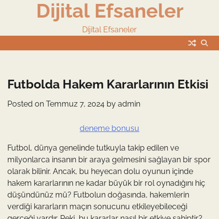
Dijital Efsaneler
Skip
to
content
Dijital Efsaneler
Futbolda Hakem Kararlarının Etkisi
Posted on
Temmuz 7, 2024
by
admin
deneme bonusu
Futbol, dünya genelinde tutkuyla takip edilen ve
milyonlarca insanın bir araya gelmesini sağlayan bir spor
olarak bilinir. Ancak, bu heyecan dolu oyunun içinde
hakem kararlarının ne kadar büyük bir rol oynadığını hiç
düşündünüz mü? Futbolun doğasında, hakemlerin
verdiği kararların maçın sonucunu etkileyebileceği
gerçeği vardır. Peki, bu kararlar nasıl bir etkiye sahiptir?