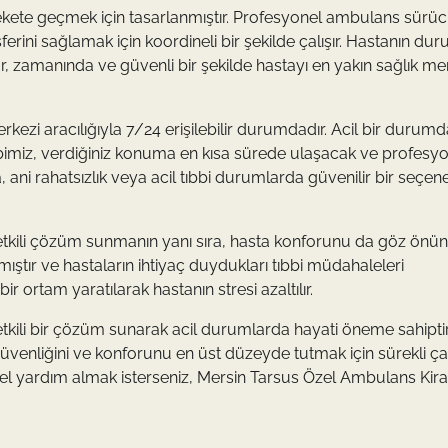
arekete geçmek için tasarlanmıştır. Profesyonel ambulans sürüc
sferini sağlamak için koordineli bir şekilde çalışır. Hastanın d
, zamanında ve güvenli bir şekilde hastayı en yakın sağlık me
ezi aracılığıyla 7/24 erişilebilir durumdadır. Acil bir durumd
bimiz, verdiğiniz konuma en kısa sürede ulaşacak ve profesy
ani rahatsızlık veya acil tıbbi durumlarda güvenilir bir seçen
 etkili çözüm sunmanın yanı sıra, hasta konforunu da göz önü
tır ve hastaların ihtiyaç duydukları tıbbi müdahaleleri
 ortam yaratılarak hastanın stresi azaltılır.
tkili bir çözüm sunarak acil durumlarda hayati öneme sahiptir
venliğini ve konforunu en üst düzeyde tutmak için sürekli ça
 yardım almak isterseniz, Mersin Tarsus Özel Ambulans Kir