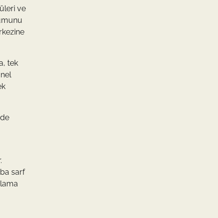
üleri ve
urumunu
rkezine
a, tek
onel
ek
nde
.
ba sarf
alama