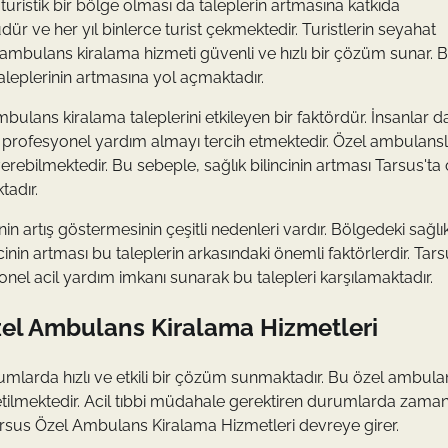
turistik bir bölge olması da taleplerin artmasına katkıda
üdür ve her yıl binlerce turist çekmektedir. Turistlerin seyahat
 ambulans kiralama hizmeti güvenli ve hızlı bir çözüm sunar. 
aleplerinin artmasına yol açmaktadır.
mbulans kiralama taleplerini etkileyen bir faktördür. İnsanlar da
da profesyonel yardım almayı tercih etmektedir. Özel ambulansl
erebilmektedir. Bu sebeple, sağlık bilincinin artması Tarsus'ta 
tadır.
 artış göstermesinin çeşitli nedenleri vardır. Bölgedeki sağlı
incinin artması bu taleplerin arkasındaki önemli faktörlerdir. Tars
onel acil yardım imkanı sunarak bu talepleri karşılamaktadır.
Özel Ambulans Kiralama Hizmetleri
mlarda hızlı ve etkili bir çözüm sunmaktadır. Bu özel ambulan
tilmektedir. Acil tıbbi müdahale gerektiren durumlarda zaman
rsus Özel Ambulans Kiralama Hizmetleri devreye girer.