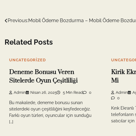
Yazı
Previous:
Mobil Ödeme Bozdurma – Mobil Ödeme Bozdu
gezinmesi
Related Posts
UNCATEGORIZED
UNCATEGO
Deneme Bonusu Veren
Kirik Ekr
Sitelerde Oyun Çeşitliliği
Mi
Admin
Nisan 26, 2025
5 Min Read
0
Admin
A
0
Bu makalede, deneme bonusu sunan
Kırık Ekranlı 
sitelerdeki oyun çeşitliliğini keşfedeceğiz.
telefonların 
Farklı oyun türleri, oyuncular için sunduğu
satıcılar için 
[…]