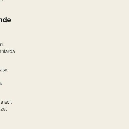
ünde
i,
 anlarda
şır.
k
a acil
özel