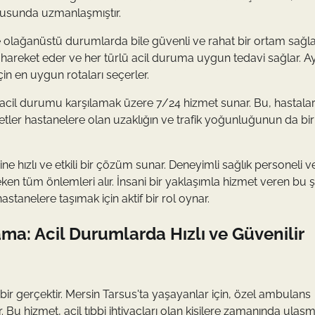
onusunda uzmanlaşmıştır.
ve olağanüstü durumlarda bile güvenli ve rahat bir ortam sağla
 hareket eder ve her türlü acil duruma uygun tedavi sağlar. Ay
çin en uygun rotaları seçerler.
 acil durumu karşılamak üzere 7/24 hizmet sunar. Bu, hastalar
metler hastanelere olan uzaklığın ve trafik yoğunluğunun da bi
e hızlı ve etkili bir çözüm sunar. Deneyimli sağlık personeli v
en tüm önlemleri alır. İnsani bir yaklaşımla hizmet veren bu şi
astanelere taşımak için aktif bir rol oynar.
ma: Acil Durumlarda Hızlı ve Güvenilir
 bir gerçektir. Mersin Tarsus'ta yaşayanlar için, özel ambulans
. Bu hizmet, acil tıbbi ihtiyaçları olan kişilere zamanında ulaş