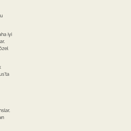
Bu
ha iyi
ar,
özel
k
us'ta
slar,
ın