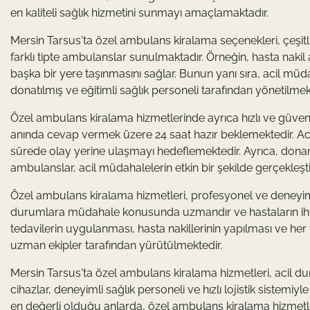
en kaliteli sağlık hizmetini sunmayı amaçlamaktadır.
Mersin Tarsus'ta özel ambulans kiralama seçenekleri, çeşitli
farklı tipte ambulanslar sunulmaktadır. Örneğin, hasta nakil 
başka bir yere taşınmasını sağlar. Bunun yanı sıra, acil mü
donatılmış ve eğitimli sağlık personeli tarafından yönetilmek
Özel ambulans kiralama hizmetlerinde ayrıca hızlı ve güvenili
anında cevap vermek üzere 24 saat hazır beklemektedir. Acil
sürede olay yerine ulaşmayı hedeflemektedir. Ayrıca, donan
ambulanslar, acil müdahalelerin etkin bir şekilde gerçekleşt
Özel ambulans kiralama hizmetleri, profesyonel ve deneyimli
durumlara müdahale konusunda uzmandır ve hastaların ihti
tedavilerin uygulanması, hasta nakillerinin yapılması ve he
uzman ekipler tarafından yürütülmektedir.
Mersin Tarsus'ta özel ambulans kiralama hizmetleri, acil du
cihazlar, deneyimli sağlık personeli ve hızlı lojistik sistemiy
en değerli olduğu anlarda, özel ambulans kiralama hizmetle