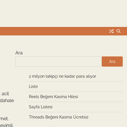
Ara
Ara
2 milyon takipçi ne kadar para alıyor
Liste
 acil
Reels Beğeni Kasma Hilesi
üdahale
Sayfa Listesi
Threads Beğeni Kasma Ücretsiz
zmet,
eyimli