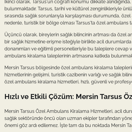
İkinci olarak, Tarsus'un coğrafi konumu dikkate alındığında, 
bulunmaktadır. Tarsus, tarihi ve kültürel zenginlikleriyle ünl
sırasında sağlık sorunlarıyla karşılaşması durumunda, özel
nedenle, turistik bir bölge olması Tarsus'ta özel ambulans t
Üçüncü olarak, bireylerin sağlık bilincinin artması da özel a
bir sağlık hizmetine erişme isteğiyle birlikte acil durumlar
donanımları ve eğitimli personelleriyle bu taleplere cevap v
ambulans kiralama taleplerinin artmasına katkıda bulunmak
Mersin Tarsus bölgesinde özel ambulans kiralama taleplerinin
hizmetlerinin gelişimi, turistik cazibenin varlığı ve sağlık bil
özel ambulans kiralama hizmetleri, hızlı, güvenli ve profesy
Hızlı ve Etkili Çözüm: Mersin Tarsus 
Mersin Tarsus Özel Ambulans Kiralama Hizmetleri, acil duru
sağlık sektöründe öncü olan uzman ekipler tarafından yöne
önemi göz ardı edilemez. İşte tam da bu noktada Mersin Ta