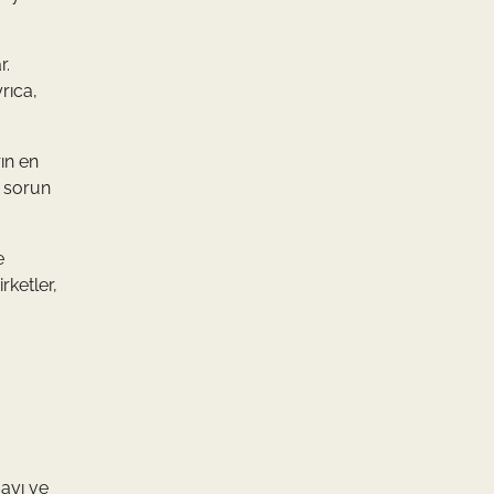
r.
rıca,
ın en
r sorun
e
rketler,
mayı ve