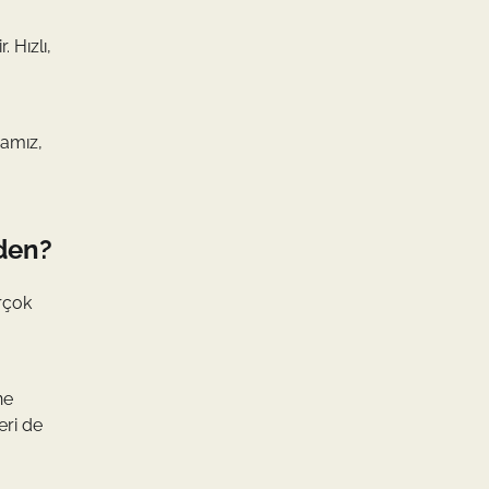
 Hızlı,
mamız,
eden?
irçok
ne
eri de