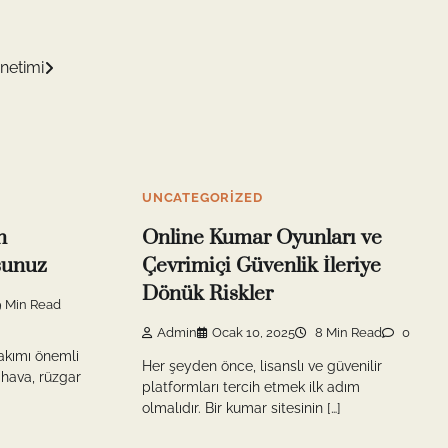
önetimi
UNCATEGORIZED
n
Online Kumar Oyunları ve
rsunuz
Çevrimiçi Güvenlik İleriye
Dönük Riskler
 Min Read
Admin
Ocak 10, 2025
8 Min Read
0
bakımı önemli
Her şeyden önce, lisanslı ve güvenilir
 hava, rüzgar
platformları tercih etmek ilk adım
olmalıdır. Bir kumar sitesinin […]