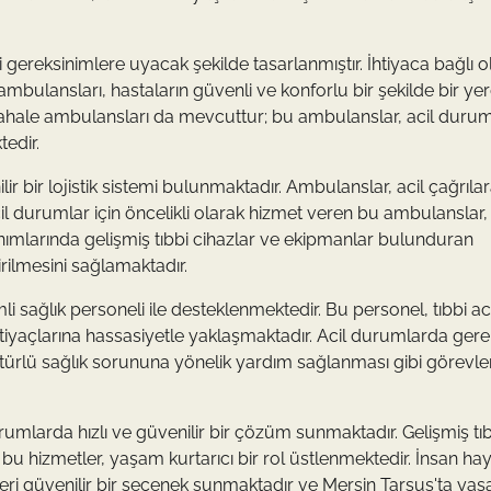
 gereksinimlere uyacak şekilde tasarlanmıştır. İhtiyaca bağlı o
ambulansları, hastaların güvenli ve konforlu bir şekilde bir ye
dahale ambulansları da mevcuttur; bu ambulanslar, acil duruml
tedir.
r bir lojistik sistemi bulunmaktadır. Ambulanslar, acil çağrıla
 durumlar için öncelikli olarak hizmet veren bu ambulanslar, 
ımlarında gelişmiş tıbbi cihazlar ve ekipmanlar bulunduran
irilmesini sağlamaktadır.
 sağlık personeli ile desteklenmektedir. Bu personel, tıbbi aci
yaçlarına hassasiyetle yaklaşmaktadır. Acil durumlarda ger
r türlü sağlık sorununa yönelik yardım sağlanması gibi görevle
rumlarda hızlı ve güvenilir bir çözüm sunmaktadır. Gelişmiş tı
le bu hizmetler, yaşam kurtarıcı bir rol üstlenmektedir. İnsan hay
ri güvenilir bir seçenek sunmaktadır ve Mersin Tarsus'ta yaş