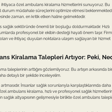
ta ihtiyaca özel ambulans kiralama hizmetlerini sunuyoruz. Bu
cil durum müdahale süreçlerini optimize etmesi beklenmektedir.
sinde zaman, en kritik etken haline gelmektedir.
s sağlık sektöründe önemli bir boşluğu doldurmaktadır. Hızlı
rumlarda profesyonel bir ekibin desteği hayati önem taşır. Fir
ır olan ve ihtiyaç duyulan noktalara ulaşım sağlayan bir hizmet
ns Kiralama Talepleri Artıyor: Peki, N
a taleplerinin arttığını gözlemliyoruz. Bu artışın arkasında b
ha detaylı bir şekilde inceleyelim.
n artmasıdır. İnsanlar sağlık sorunlarıyla karşılaştıklarında daha
. Özel ambulans kiralama, hızlı ve profesyonel sağlık hizmetleri
 sağlık altyapısının gelişmesiyle birlikte özel ambulans talepl