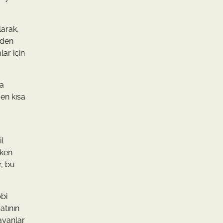
larak,
rden
ar için
ra
en kısa
l
eken
r, bu
bbi
atının
ayanlar