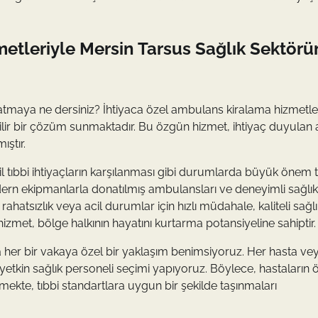
etleriyle Mersin Tarsus Sağlık Sektör
 atmaya ne dersiniz? İhtiyaca özel ambulans kiralama hizmetler
ilir bir çözüm sunmaktadır. Bu özgün hizmet, ihtiyaç duyulan
ştır.
 tıbbi ihtiyaçların karşılanması gibi durumlarda büyük önem ta
dern ekipmanlarla donatılmış ambulansları ve deneyimli sağlık
hatsızlık veya acil durumlar için hızlı müdahale, kaliteli sağlı
et, bölge halkının hayatını kurtarma potansiyeline sahiptir.
er bir vakaya özel bir yaklaşım benimsiyoruz. Her hasta vey
tkin sağlık personeli seçimi yapıyoruz. Böylece, hastaların 
mekte, tıbbi standartlara uygun bir şekilde taşınmaları