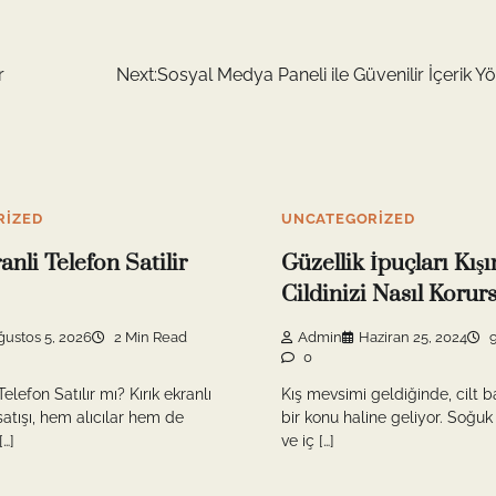
r
Next:
Sosyal Medya Paneli ile Güvenilir İçerik Y
RIZED
UNCATEGORIZED
anli Telefon Satilir
Güzellik İpuçları Kışı
Cildinizi Nasıl Koru
ğustos 5, 2026
2 Min Read
Admin
Haziran 25, 2024
9
0
Telefon Satılır mı? Kırık ekranlı
Kış mevsimi geldiğinde, cilt 
satışı, hem alıcılar hem de
bir konu haline geliyor. Soğuk
[…]
ve iç […]