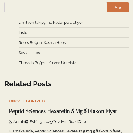
Ara
2 milyon takipçi ne kadar para alıyor
Liste
Reels Beğeni Kasma Hilesi
Sayfa Listesi
Threads Beğeni Kasma Ücretsiz
Related Posts
UNCATEGORIZED
Peptid Sci̇ences Hexarelin 5 Mg 5 Flakon Fiyat
Admin
Eylül 5, 2025
2 Min Read
0
Bu makalede, Peptid Sci̇ences Hexarelin 5 mg 5 flakonun fiyatı,