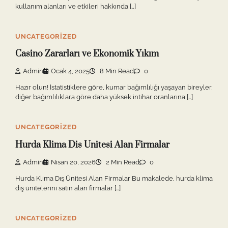
kullanım alanları ve etkileri hakkında […]
UNCATEGORIZED
Casino Zararları ve Ekonomik Yıkım
Admin
Ocak 4, 2025
8 Min Read
0
Hazır olun! İstatistiklere göre, kumar bağımlılığı yaşayan bireyler,
diğer bağımlılıklara göre daha yüksek intihar oranlarına […]
UNCATEGORIZED
Hurda Klima Dis Unitesi Alan Firmalar
Admin
Nisan 20, 2026
2 Min Read
0
Hurda Klima Dış Ünitesi Alan Firmalar Bu makalede, hurda klima
dış ünitelerini satın alan firmalar […]
UNCATEGORIZED