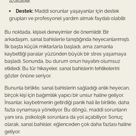
azaltabilir.
Destek:
Maddi sorunlar yaşayanlar için destek
grupları ve profesyonel yardım almak faydalı olabilir.
Bu noktada, kişisel deneyimler de önemlidir. Bir
arkadaşım, sanal bahislerle tanıştığında heyecanlanmıştı.
İlk başta küçük miktarlarla başladı, ama zamanla
kaybettiği paralar yüzünden büyük bir stres yaşamaya
başladı. Sonunda, bu durum onun hayatını olumsuz
etkiledi. Bu tür hikayeler, sanal bahislerin tehlikelerini
gözler önüne seriyor.
Bununla birlikte, sanal bahislerin sağladığı anlık heyecan,
birçok kişi için bağımlılık yapıcı bir unsur haline geliyor.
İnsanlar, kaybetmenin getirdiği panik hali ile birlikte, daha
fazla oynamaya yöneliyor. Bu döngü, maddi sorunların
yanı sıra, psikolojik sorunlara da yol açabiliyor. Sonuç
olarak, sanal bahisler, eğlenceden çok daha fazlası haline
geliyor.