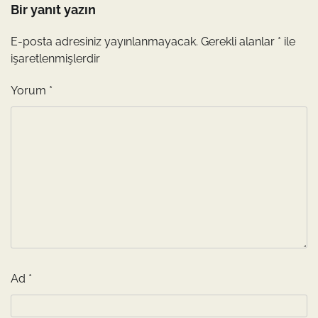
Bir yanıt yazın
E-posta adresiniz yayınlanmayacak.
Gerekli alanlar
*
ile
işaretlenmişlerdir
Yorum
*
Ad
*