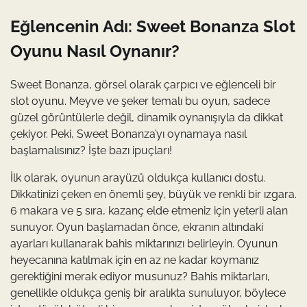
Eğlencenin Adı: Sweet Bonanza Slot
Oyunu Nasıl Oynanır?
Sweet Bonanza, görsel olarak çarpıcı ve eğlenceli bir
slot oyunu. Meyve ve şeker temalı bu oyun, sadece
güzel görüntülerle değil, dinamik oynanışıyla da dikkat
çekiyor. Peki, Sweet Bonanza’yı oynamaya nasıl
başlamalısınız? İşte bazı ipuçları!
İlk olarak, oyunun arayüzü oldukça kullanıcı dostu.
Dikkatinizi çeken en önemli şey, büyük ve renkli bir ızgara.
6 makara ve 5 sıra, kazanç elde etmeniz için yeterli alan
sunuyor. Oyun başlamadan önce, ekranın altındaki
ayarları kullanarak bahis miktarınızı belirleyin. Oyunun
heyecanına katılmak için en az ne kadar koymanız
gerektiğini merak ediyor musunuz? Bahis miktarları,
genellikle oldukça geniş bir aralıkta sunuluyor, böylece