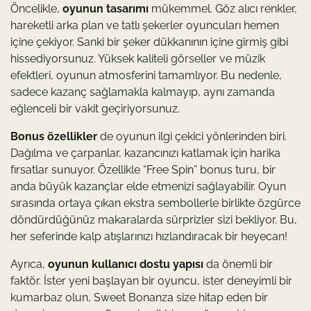
Öncelikle,
oyunun tasarımı
mükemmel. Göz alıcı renkler,
hareketli arka plan ve tatlı şekerler oyuncuları hemen
içine çekiyor. Sanki bir şeker dükkanının içine girmiş gibi
hissediyorsunuz. Yüksek kaliteli görseller ve müzik
efektleri, oyunun atmosferini tamamlıyor. Bu nedenle,
sadece kazanç sağlamakla kalmayıp, aynı zamanda
eğlenceli bir vakit geçiriyorsunuz.
Bonus özellikler
de oyunun ilgi çekici yönlerinden biri.
Dağılma ve çarpanlar, kazancınızı katlamak için harika
fırsatlar sunuyor. Özellikle “Free Spin” bonus turu, bir
anda büyük kazançlar elde etmenizi sağlayabilir. Oyun
sırasında ortaya çıkan ekstra sembollerle birlikte özgürce
döndürdüğünüz makaralarda sürprizler sizi bekliyor. Bu,
her seferinde kalp atışlarınızı hızlandıracak bir heyecan!
Ayrıca,
oyunun kullanıcı dostu yapısı
da önemli bir
faktör. İster yeni başlayan bir oyuncu, ister deneyimli bir
kumarbaz olun, Sweet Bonanza size hitap eden bir