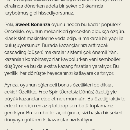
etrafında dönerken adeta bir şeker dükkanında
kaybolmuş gibi hissediyorsunuz.
Peki,
Sweet Bonanza
oyunu neden bu kadar popüler?
Öncelikle, oyunun mekanikleri gerçekten oldukça özgün.
Klasik slot makinelerine veda edip, 6 makaralı bir yapı ile
buluşuyorsunuz. Burada kazançlarınızı arttıracak
cascading (düşen) makaralar sistemi çok önemli. Yani,
kazanılan kombinasyonlar kaybolurken yeni semboller
düşüyor ve bu da ekstra kazanç fırsatları yaratıyor. Bu
yenilik, her dönüşte heyecanınızı katlayarak artırıyor.
Ayrıca, oyunun eğlenceli bonus özellikleri de dikkat
çekici! Özellikle, Free Spin (Ücretsiz Dönüş) özelliğiyle
büyük kazançlar elde etmek mümkün. Bu özelliği aktivite
edebilmek için en az 4 lollipop sembolü toplamanız
gerekiyor. Bu semboller açıldığında, sizi başka bir şekerli
dünyaya götürerek, kazançlarınızı katlıyor.