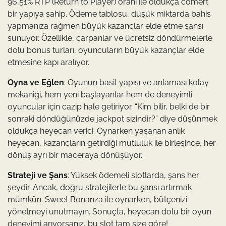
96,51% RTP (Return to Player) oranı ile oldukça cömert
bir yapıya sahip. Ödeme tablosu, düşük miktarda bahis
yapmanıza rağmen büyük kazançlar elde etme şansı
sunuyor. Özellikle, çarpanlar ve ücretsiz döndürmelerle
dolu bonus turları, oyuncuların büyük kazançlar elde
etmesine kapı aralıyor.
Oyna ve Eğlen
: Oyunun basit yapısı ve anlaması kolay
mekaniği, hem yeni başlayanlar hem de deneyimli
oyuncular için cazip hale getiriyor. “Kim bilir, belki de bir
sonraki döndüğünüzde jackpot sizindir?” diye düşünmek
oldukça heyecan verici. Oynarken yaşanan anlık
heyecan, kazançların getirdiği mutluluk ile birleşince, her
dönüş ayrı bir maceraya dönüşüyor.
Strateji ve Şans
: Yüksek ödemeli slotlarda, şans her
şeydir. Ancak, doğru stratejilerle bu şansı artırmak
mümkün. Sweet Bonanza ile oynarken, bütçenizi
yönetmeyi unutmayın. Sonuçta, heyecan dolu bir oyun
deneyimi arıyorsanız, bu slot tam size göre!