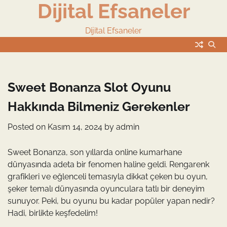
Dijital Efsaneler
Skip
to
content
Dijital Efsaneler
Sweet Bonanza Slot Oyunu
Hakkında Bilmeniz Gerekenler
Posted on
Kasım 14, 2024
by
admin
Sweet Bonanza, son yıllarda online kumarhane
dünyasında adeta bir fenomen haline geldi. Rengarenk
grafikleri ve eğlenceli temasıyla dikkat çeken bu oyun,
şeker temalı dünyasında oyunculara tatlı bir deneyim
sunuyor. Peki, bu oyunu bu kadar popüler yapan nedir?
Hadi, birlikte keşfedelim!