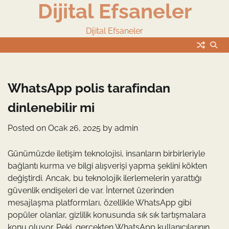
Dijital Efsaneler
Skip
to
content
Dijital Efsaneler
WhatsApp polis tarafindan
dinlenebilir mi
Posted on
Ocak 26, 2025
by
admin
Günümüzde iletişim teknolojisi, insanların birbirleriyle
bağlantı kurma ve bilgi alışverişi yapma şeklini kökten
değiştirdi. Ancak, bu teknolojik ilerlemelerin yarattığı
güvenlik endişeleri de var. İnternet üzerinden
mesajlaşma platformları, özellikle WhatsApp gibi
popüler olanlar, gizlilik konusunda sık sık tartışmalara
konu oluyor. Peki, gerçekten WhatsApp kullanıcılarının