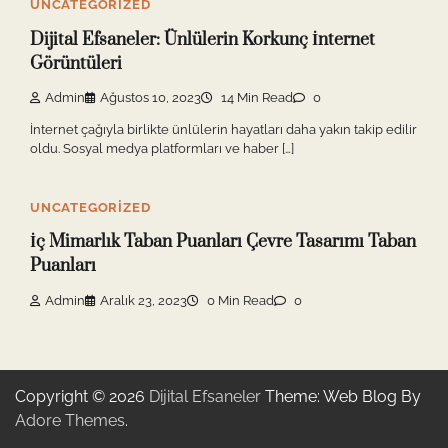
UNCATEGORIZED
Dijital Efsaneler: Ünlülerin Korkunç İnternet
Görüntüleri
Admin
Ağustos 10, 2023
14 Min Read
0
İnternet çağıyla birlikte ünlülerin hayatları daha yakın takip edilir
oldu. Sosyal medya platformları ve haber […]
UNCATEGORIZED
İç Mimarlık Taban Puanları Çevre Tasarımı Taban
Puanları
Admin
Aralık 23, 2023
0 Min Read
0
Copyright © 2026
Dijital Efsaneler
Theme: Web Blog By
Adore Themes
.