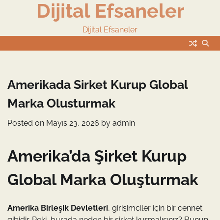
Dijital Efsaneler
Skip
to
content
Dijital Efsaneler
Amerikada Sirket Kurup Global
Marka Olusturmak
Posted on
Mayıs 23, 2026
by
admin
Amerika’da Şirket Kurup
Global Marka Oluşturmak
Amerika Birleşik Devletleri
, girişimciler için bir cennet
gibidir. Peki, burada neden bir şirket kurmalısınız? Bunun