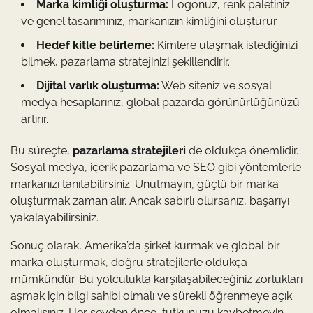
Marka kimliği oluşturma:
Logonuz, renk paletiniz
ve genel tasarımınız, markanızın kimliğini oluşturur.
Hedef kitle belirleme:
Kimlere ulaşmak istediğinizi
bilmek, pazarlama stratejinizi şekillendirir.
Dijital varlık oluşturma:
Web siteniz ve sosyal
medya hesaplarınız, global pazarda görünürlüğünüzü
artırır.
Bu süreçte,
pazarlama stratejileri
de oldukça önemlidir.
Sosyal medya, içerik pazarlama ve SEO gibi yöntemlerle
markanızı tanıtabilirsiniz. Unutmayın, güçlü bir marka
oluşturmak zaman alır. Ancak sabırlı olursanız, başarıyı
yakalayabilirsiniz.
Sonuç olarak, Amerika’da şirket kurmak ve global bir
marka oluşturmak, doğru stratejilerle oldukça
mümkündür. Bu yolculukta karşılaşabileceğiniz zorlukları
aşmak için bilgi sahibi olmalı ve sürekli öğrenmeye açık
olmalısınız. Her şeyden önce, tutkunuzu kaybetmeyin.