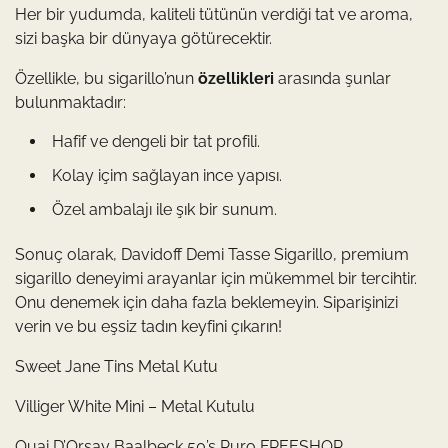
Her bir yudumda, kaliteli tütünün verdiği tat ve aroma,
sizi başka bir dünyaya götürecektir.
Özellikle, bu sigarillo’nun
özellikleri
arasında şunlar
bulunmaktadır:
Hafif ve dengeli bir tat profili.
Kolay içim sağlayan ince yapısı.
Özel ambalajı ile şık bir sunum.
Sonuç olarak, Davidoff Demi Tasse Sigarillo, premium
sigarillo deneyimi arayanlar için mükemmel bir tercihtir.
Onu denemek için daha fazla beklemeyin. Siparişinizi
verin ve bu eşsiz tadın keyfini çıkarın!
Sweet Jane Tins Metal Kutu
Villiger White Mini – Metal Kutulu
Quai D’Orsay Baalbeck 50’s Puro FREESHOP