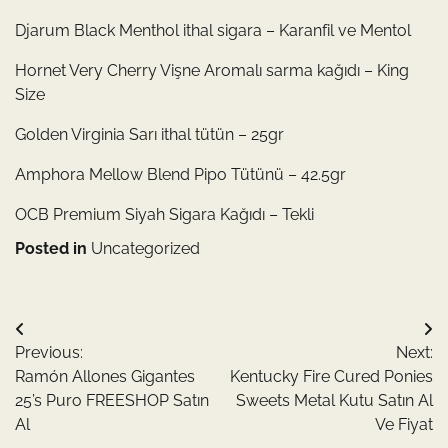
Djarum Black Menthol ithal sigara – Karanfil ve Mentol
Hornet Very Cherry Vişne Aromalı sarma kağıdı – King
Size
Golden Virginia Sarı ithal tütün – 25gr
Amphora Mellow Blend Pipo Tütünü – 42.5gr
OCB Premium Siyah Sigara Kağıdı – Tekli
Posted in
Uncategorized
Yazı
Previous:
Next:
gezinmesi
Ramón Allones Gigantes
Kentucky Fire Cured Ponies
25’s Puro FREESHOP Satın
Sweets Metal Kutu Satın Al
Al
Ve Fiyat