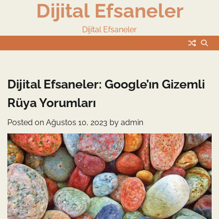
Dijital Efsaneler
Skip
to
content
Dijital Efsaneler
Dijital Efsaneler: Google’ın Gizemli
Rüya Yorumları
Posted on
Ağustos 10, 2023
by
admin