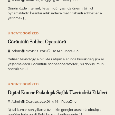
Admin
Aralık 22, 2023
9 Min Read
0
Günümüzde internet, iletişim dünyasında önemli bir rol
oynamaktadır. İnsanlar artık sadece metin tabanlı sohbetlerle
yetinmek […]
UNCATEGORIZED
Görüntülü Sohbet Operatörü
Admin
Mayıs 12, 2024
10 Min Read
0
Gelişen teknolojiyle birlikte iletişim alanında büyük değişimler
yaşanmaktadır. Görüntülü sohbet operatörleri, bu dönüşümün
önemli bir […]
UNCATEGORIZED
Dijital Kumar Psikolojik Sağlık Üzerindeki Etkileri
Admin
Ocak 10, 2025
9 Min Read
0
Dijital kumar, son yıllarda özellikle gençler arasında oldukça
popüler hale geldi. Peki, bu sanal eğlencenin […]