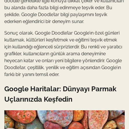
doodle genellikle ilgili konuya dikkat çeker ve kullanıcıları
bu alanda daha fazla bilgi edinmeye teşvik eder. Bu
şekilde, Google Doodle’lar bilgi paylaşımını teşvik
ederken eğlendirici bir deneyim sunar.
Sonuç olarak, Google Doodle’lar Google’ın özel günleri
kutlamak, kültürleri keşfetmek ve eğitimi teşvik etmek
için kullandığı eğlenceli sürprizlerdir. Bu renkli ve yaratıcı
grafikler, kullanıcıların günlük arama deneyimine
heyecan katar ve onları yeni bilgilere yönlendirir. Google
Doodle’lar, çeşitlilik, yenilik ve eğitim açısından Google’ın
farklı bir yanını temsil eder.
Google Haritalar: Dünyayı Parmak
Uçlarınızda Keşfedin