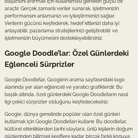
başarısını artırmak için kullanılması gereken güçlü bir
araçtır. Gerçek zamanlı veriler sunarak, işletmenizin
performansını anlamanızı ve iyileştirmenizi sağlar.
Verilerin gücünü keşfederek, hedef kitlenizi daha iyi
anlayabilir, pazarlama stratejilerinizi geliştirebilir ve
işletmenizin büyümesini destekleyebilirsiniz.
Google Doodle’lar: Özel Günlerdeki
Eğlenceli Sürprizler
Google Doodle’lar, Google’ın arama sayfasındaki logo
alanında yer alan eğlenceli ve yaratıcı grafiklerdir. Bu
başlık altında, özel günlerdeki Google Doodle’ların nasıl
ilgi çekici sürprizler olduğunu keşfedeceksiniz.
Google, dünya genelinde popüler olan özel günleri
kutlamak için Google Doodle’ları kullanır. Bu doodle’lar,
kültürel etkinliklerden tarihi olaylara, ünlü kişilerin doğum
günlerinden bilimsel keşiflere kadar birçok farklı konuya