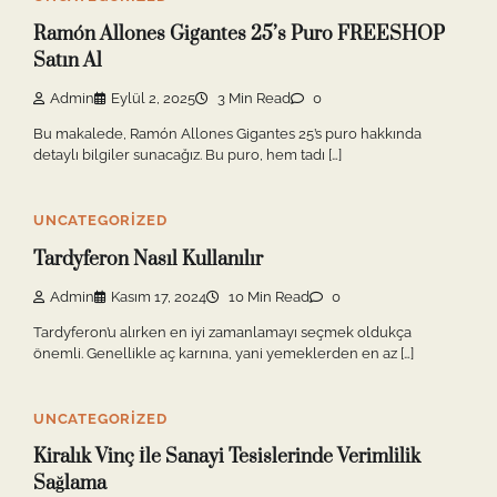
Ramón Allones Gigantes 25’s Puro FREESHOP
Satın Al
Admin
Eylül 2, 2025
3 Min Read
0
Bu makalede, Ramón Allones Gigantes 25’s puro hakkında
detaylı bilgiler sunacağız. Bu puro, hem tadı […]
UNCATEGORIZED
Tardyferon Nasıl Kullanılır
Admin
Kasım 17, 2024
10 Min Read
0
Tardyferon’u alırken en iyi zamanlamayı seçmek oldukça
önemli. Genellikle aç karnına, yani yemeklerden en az […]
UNCATEGORIZED
Kiralık Vinç İle Sanayi Tesislerinde Verimlilik
Sağlama