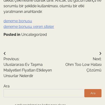
dikkat çekmesine olanak tanır. Ancak, bu gücün bilinçli ve
sorumlu bir şekilde kullanılması, olumlu bir etki
yaratmanın anahtarıdır.
deneme bonusu
deneme bonusu veren siteler
Posted in
Uncategorized
Yazı
Previous:
Next:
gezinmesi
Uluslararası Ev Taşıma
Ohm Too Low Hatası
Maliyetleri Fiyatları Etkileyen
Çözümü
Unsurlar Nelerdir
Ara
Ara