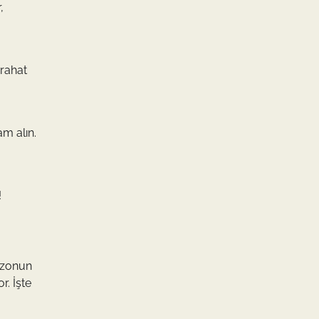
,
 rahat
am alın.
!
sezonun
r. İşte