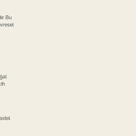
ır. Bu
evresel
ğal
cih
astel