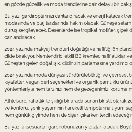
en gözde güzellik ve moda trendlerine dair detaylı bir bakış
Bu yaz, gardıroplarınızı canlandıracak ve enerji katacak tre
modasında ve plaj tarzlarında hakim olacak. Güneşe selam ç
duruş sergileyecek. Desenlerde ise tropikal motifler, çiçek 
canlandıracak.
2024 yazında makyaj trendleri doğallığı ve hafifliği ön planda 
cilde bırakıyor. Nemlendirici etkili BB kremler, hafif allıklar v
Güneşten gelen doğal ışık, cildinizin parlamasına yardımcı o
2024 yazında moda dünyası sürdürülebilirliği ve çevresel b
kıyafetler, vegan deri seçenekleri ve organik pamuklu ürünle
yöntemleriyle hem tarzınızı hem de gezegenimizi koruma me
Athleisure, rahatlık ile şıklığı bir arada sunan bir stil ola
ve konforu, şehir yaşamının hareketli tempolarına uyum sağl
hem günlük giyimde hem de dışarı çıkarken tercih edeceğini
Bu yaz, aksesuarlar gardırobunuzun yıldızları olacak. Büyük, 