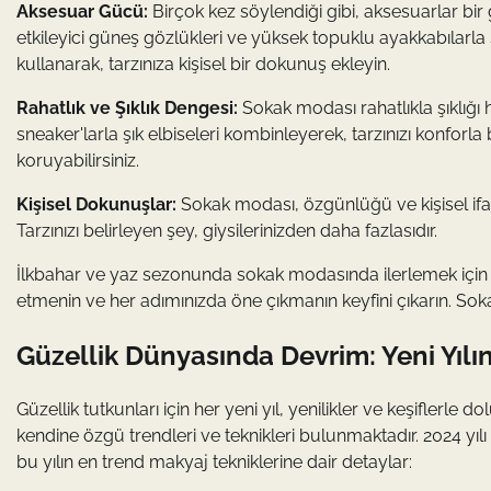
Aksesuar Gücü:
Birçok kez söylendiği gibi, aksesuarlar bi
etkileyici güneş gözlükleri ve yüksek topuklu ayakkabılarla s
kullanarak, tarzınıza kişisel bir dokunuş ekleyin.
Rahatlık ve Şıklık Dengesi:
Sokak modası rahatlıkla şıklığı
sneaker'larla şık elbiseleri kombinleyerek, tarzınızı konforla
koruyabilirsiniz.
Kişisel Dokunuşlar:
Sokak modası, özgünlüğü ve kişisel ifade
Tarzınızı belirleyen şey, giysilerinizden daha fazlasıdır.
İlkbahar ve yaz sezonunda sokak modasında ilerlemek için bu i
etmenin ve her adımınızda öne çıkmanın keyfini çıkarın. Soka
Güzellik Dünyasında Devrim: Yeni Yılı
Güzellik tutkunları için her yeni yıl, yenilikler ve keşiflerle
kendine özgü trendleri ve teknikleri bulunmaktadır. 2024 yı
bu yılın en trend makyaj tekniklerine dair detaylar: