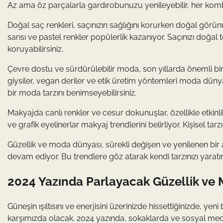
Az ama öz parçalarla gardırobunuzu yenileyebilir, her kombi
Doğal saç renkleri, saçınızın sağlığını korurken doğal görü
sarısı ve pastel renkler popülerlik kazanıyor. Saçınızı doğa
koruyabilirsiniz.
Çevre dostu ve sürdürülebilir moda, son yıllarda önemli bi
giysiler, vegan deriler ve etik üretim yöntemleri moda düny
bir moda tarzını benimseyebilirsiniz.
Makyajda canlı renkler ve cesur dokunuşlar, özellikle etkinl
ve grafik eyelinerlar makyaj trendlerini belirliyor. Kişisel tarz
Güzellik ve moda dünyası, sürekli değişen ve yenilenen bir a
devam ediyor. Bu trendlere göz atarak kendi tarzınızı yara
2024 Yazında Parlayacak Güzellik ve 
Güneşin ışıltısını ve enerjisini üzerinizde hissettiğinizde, ye
karşımızda olacak. 2024 yazında, sokaklarda ve sosyal medy