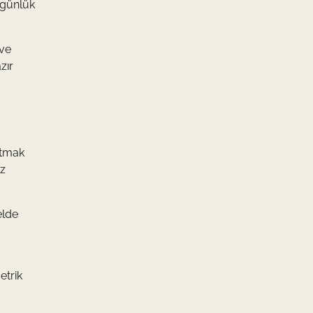
zgünlük
 ve
zır
ıtmak
az
elde
etrik