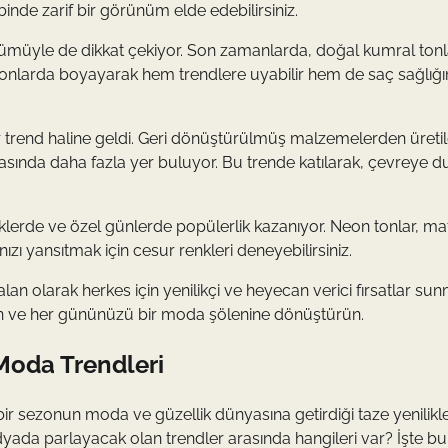
nde zarif bir görünüm elde edebilirsiniz.
nümüyle de dikkat çekiyor. Son zamanlarda, doğal kumral tonlar
l tonlarda boyayarak hem trendlere uyabilir hem de saç sağlığın
r trend haline geldi. Geri dönüştürülmüş malzemelerden üreti
asında daha fazla yer buluyor. Bu trende katılarak, çevreye du
iklerde ve özel günlerde popülerlik kazanıyor. Neon tonlar, mat
ınızı yansıtmak için cesur renkleri deneyebilirsiniz.
lan olarak herkes için yenilikçi ve heyecan verici fırsatlar s
tın ve her gününüzü bir moda şölenine dönüştürün.
Moda Trendleri
ni bir sezonun moda ve güzellik dünyasına getirdiği taze yenilikl
ada parlayacak olan trendler arasında hangileri var? İşte bu