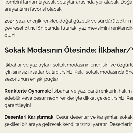
kombini tamamlayacak detaylar arasında yer alacak. Doğal ta
arayanların favorisi olacak.
2024 yazı, enerjik renkler, doğal güzellik ve sürdürülebilir m
çevresel bilinci ön planda tutarak, yaz mevsimini renklendir
olun!
Sokak Modasının Ötesinde: İlkbahar/Y
İlkbahar ve yaz ayları, sokak modasının enerjisini ve özgür
için sınırsız fırsatlar bulabilirsiniz. Peki, sokak modasında ön
sezonunun en şık ipuçları!
Renklerle Oynamak:
İlkbahar ve yaz, canlı renklerin haki
edebilir veya cesur neon renkleriyle dikkat çekebilirsiniz. R
garantileyin!
Desenleri Karıştırmak:
Cesur desenler ve karışımlar, sokak
şekilleri bir araya getirerek kendi tarzınızı yaratın. Desenler