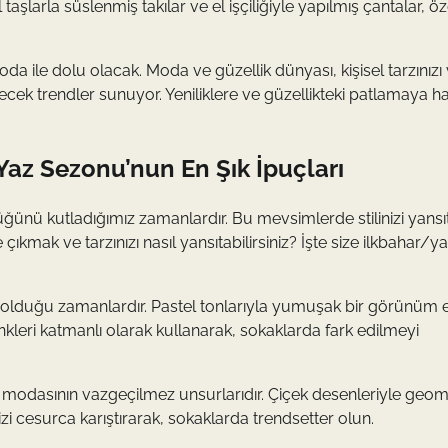
şlarla süslenmiş takılar ve el işçiliğiyle yapılmış çantalar, ö
oda ile dolu olacak. Moda ve güzellik dünyası, kişisel tarzınızı
ecek trendler sunuyor. Yeniliklere ve güzellikteki patlamaya ha
az Sezonu’nun En Şık İpuçları
lüğünü kutladığımız zamanlardır. Bu mevsimlerde stilinizi yans
e çıkmak ve tarzınızı nasıl yansıtabilirsiniz? İşte size ilkbahar/y
m olduğu zamanlardır. Pastel tonlarıyla yumuşak bir görünüm 
enkleri katmanlı olarak kullanarak, sokaklarda fark edilmeyi
 modasının vazgeçilmez unsurlarıdır. Çiçek desenleriyle geom
inizi cesurca karıştırarak, sokaklarda trendsetter olun.