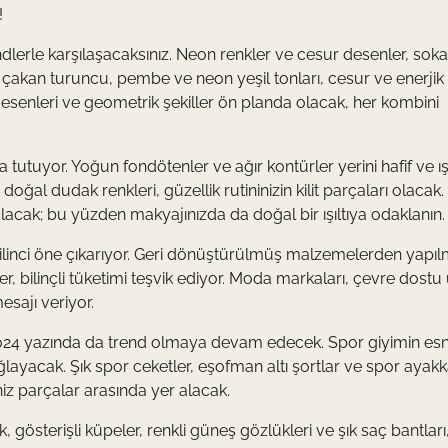
!
ndlerle karşılaşacaksınız. Neon renkler ve cesur desenler, sok
akan turuncu, pembe ve neon yeşil tonları, cesur ve enerjik 
desenleri ve geometrik şekiller ön planda olacak, her kombini
tutuyor. Yoğun fondötenler ve ağır kontürler yerini hafif ve ışılt
e doğal dudak renkleri, güzellik rutininizin kilit parçaları olacak.
lacak; bu yüzden makyajınızda da doğal bir ışıltıya odaklanın.
ilinci öne çıkarıyor. Geri dönüştürülmüş malzemelerden yapıl
r, bilinçli tüketimi teşvik ediyor. Moda markaları, çevre dostu
sajı veriyor.
rak 2024 yazında da trend olmaya devam edecek. Spor giyimin esn
ayacak. Şık spor ceketler, eşofman altı şortlar ve spor ayakka
z parçalar arasında yer alacak.
gösterişli küpeler, renkli güneş gözlükleri ve şık saç bantları