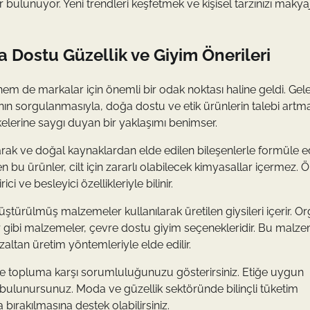
er bulunuyor. Yeni trendleri keşfetmek ve kişisel tarzınızı makya
a Dostu Güzellik ve Giyim Önerileri
hem de markalar için önemli bir odak noktası haline geldi. Gel
ının sorgulanmasıyla, doğa dostu ve etik ürünlerin talebi artma
elerine saygı duyan bir yaklaşımı benimser.
arak ve doğal kaynaklardan elde edilen bileşenlerle formüle edi
en bu ürünler, cilt için zararlı olabilecek kimyasallar içermez. 
 ve besleyici özellikleriyle bilinir.
üştürülmüş malzemeler kullanılarak üretilen giysileri içerir. Or
ibi malzemeler, çevre dostu giyim seçenekleridir. Bu malze
altan üretim yöntemleriyle elde edilir.
ve topluma karşı sorumluluğunuzu gösterirsiniz. Etiğe uygun
a bulunursunuz. Moda ve güzellik sektöründe bilinçli tüketim
 bırakılmasına destek olabilirsiniz.