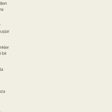
ilen
na
r
nuşlar
enkler
 bir
la
ıza