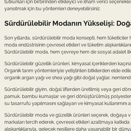
tutkunları için birbirinden etkileyici ve ilham verici seçenekl
yansıtmak için bu yöntemleri deneyebilirsiniz.
Sürdürülebilir Modanın Yükselişi: Doğ
Son yıllarda, sürdürülebilir moda konsepti, hem tüketiciler 
moda endüstrisinin çevresel etkileri ve tüketim alışkanlıklar
Sürdürülebilir moda, hem çevreye hem de sosyal adalet ilk
Sürdürülebilir güzellik ürünleri, kimyasal içeriklerden kaçın
Organik tarım yöntemleriyle yetiştirilen bitkilerden elde edil
organik argan yağı ve shea yağı gibi doğal yağlar, nemlendirici
Sürdürülebilir giyim, doğal liflerden üretilmiş veya geri dön
pamuk, bambu kumaşlar ve geri dönüştürülmüş polyester g
su tasarrufu yapılmasını sağlayan ve kimyasal kullanımını az
Sürdürülebilir moda ve güzellik ürünleri seçerek, doğaya 
markaları tercih ederek, çevresel etkileri azaltmaya katkıd
alışkanlıklarıyla, gelecek nesillere daha yaşanabilir bir dünya