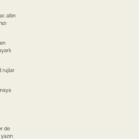
, altın
ızı
len
yarlı
 rujlar
unmaya
er de
 yazın