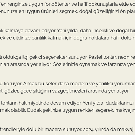
 Ten renginize uygun fondötenler ve hafif dokunuşlarla elde ed
t tonunuza en uygun ürünleri seçmek, doğal güzelliğinizi ön pla
ak kalmaya devam ediyor. Yeni yılda, daha incelikli ve doğal bi
rmek ve cildinize canlılık katmak için doğru noktalara hafif doku
 oldukça ilgi çekici seçenekler sunuyor. Pastel tonlar, neon r
rı arasında yer alıyor. Gözlerinizle oynamak ve tarzınıza yeni
nü koruyor. Ancak bu sefer daha modern ve yenilikçi yorumlar
ı gözler, gece şıklığının vazgeçilmezleri arasında yer alıyor.
onların hakimiyetinde devam ediyor. Yeni yılda, dudaklarınızı
anmak olabilir. Dudak şeklinize uygun renkleri seçerek, makyajın
e trendleriyle dolu bir macera sunuyor. 2024 yılında da makyaj