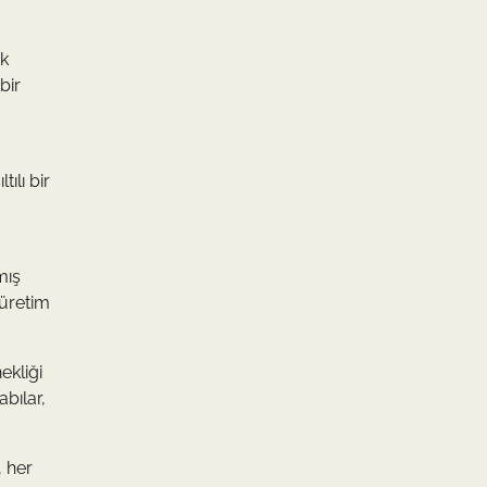
ak
bir
ılı bir
mış
 üretim
ekliği
bılar,
, her