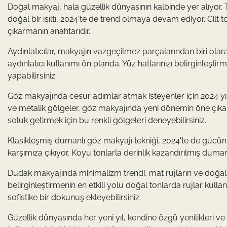
Doğal makyaj, hala güzellik dünyasının kalbinde yer alıyor.
doğal bir ışıltı, 2024'te de trend olmaya devam ediyor. Cil
çıkarmanın anahtarıdır.
Aydınlatıcılar, makyajın vazgeçilmez parçalarından biri olar
aydınlatıcı kullanımı ön planda. Yüz hatlarınızı belirginleşti
yapabilirsiniz.
Göz makyajında cesur adımlar atmak isteyenler için 2024 yılı
ve metalik gölgeler, göz makyajında yeni dönemin öne çıkanla
soluk getirmek için bu renkli gölgeleri deneyebilirsiniz.
Klasikleşmiş dumanlı göz makyajı tekniği, 2024'te de gücü
karşımıza çıkıyor. Koyu tonlarla derinlik kazandırılmış dumanl
Dudak makyajında minimalizm trendi, mat rujların ve doğal t
belirginleştirmenin en etkili yolu doğal tonlarda rujlar kull
sofistike bir dokunuş ekleyebilirsiniz.
Güzellik dünyasında her yeni yıl, kendine özgü yenilikleri v