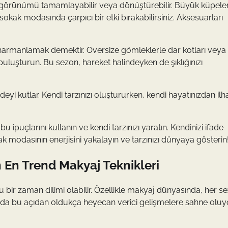
r görünümü tamamlayabilir veya dönüştürebilir. Büyük küpeler
okak modasında çarpıcı bir etki bırakabilirsiniz. Aksesuarları
 harmanlamak demektir. Oversize gömleklerle dar kotları veya
 buluşturun. Bu sezon, hareket halindeyken de şıklığınızı
yi kutlar. Kendi tarzınızı oluştururken, kendi hayatınızdan ilh
puçlarını kullanın ve kendi tarzınızı yaratın. Kendinizi ifade
k modasının enerjisini yakalayın ve tarzınızı dünyaya gösterin
n En Trend Makyaj Teknikleri
 dolu bir zaman dilimi olabilir. Özellikle makyaj dünyasında, her 
lı da bu açıdan oldukça heyecan verici gelişmelere sahne oluyo