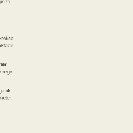
jınıza
eneksel
ktadır.
lir.
Örneğin,
ganik
meler,