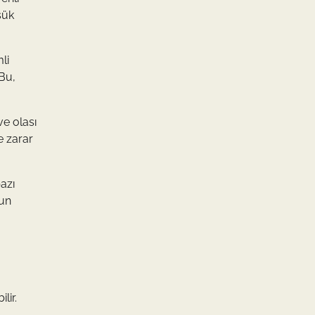
şük
li
 Bu,
ve olası
e zarar
azı
nun
lir.