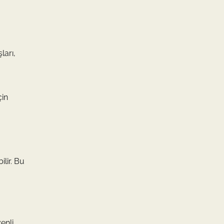
ları,
çin
lir. Bu
enli