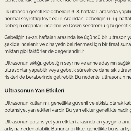
İlk ultrason genellikle gebeliğin 6-8. haftaları arasında yapıl
normal seyrettiği teyit edilir. Ardından, gebeliğin 11-14. hafta
bebeğin organları incelenir ve Down sendromu gibi genetik b
Gebeliğin 18-22. haftaları arasında ise üçüncü bir ultrason ya
şekilde incelenir ve cinsiyetin belirlenmesi için bir fırsat 
miktarı gibi faktörler de değerlendirilir.
Ultrasonun sıklığı, gebeliğin seyrine ve anne adayının sağlı
ultrasonlar yapabilir veya gebelik süresince daha sık ultras
riskleri de beraberinde getirebilir. Bu nedenle, ultrasonun n
Ultrasonun Yan Etkileri
Ultrasonun kullanımı, genellikle güvenli ve etkisiz olarak ka
potansiyel yan etkileri vardır. Bu yan etkiler genellikle nadir
Ultrasonun potansiyel yan etkileri arasında en yaygın olanı, ı
artışına neden olabilir. Bununla birlikte, genellikle bu ısı a