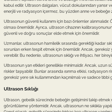
kabul edilir. Ultrason dalgaları, vücut dokularından yansır 
enerjili ve radyasyon içermez, bu yüzden anne ve bebeğe z
Ultrasonun güvenli kullanımı için bazı önlemler alınmalıdır. 
olması önemlidir. Ayrıca, ultrason cihazının kalibrasyonunu
güvenli ve doğru sonuçlar elde etmek için önemlidir.
Uzmanlar, ultrasonun hamilelik sırasında gerektiği kadar sık
sorunları erken tespit etmek için önemlidir. Ancak, gereksi
verebilir. Bu nedenle, ultrasonun sıklığı ve ihtiyacı, her bir
Ultrasonun yan etkileri genellikle minimaldir. Ancak, uzun s
riskler taşıyabilir. Bunlar arasında ısınma etkisi, radyasyon r
gereksiz yere sık kullanımından kaçınılmalı ve sadece tıbbi g
Ultrason Sıklığı
Ultrason, gebelik sürecinde bebeğin gelişimini takip etmek ve
görüntüleme yöntemidir. Ancak, ultrasonun ne sıklıkla yapılma
Genel olarak, gebelik sürecinde birkaç kez ultrason yapılması