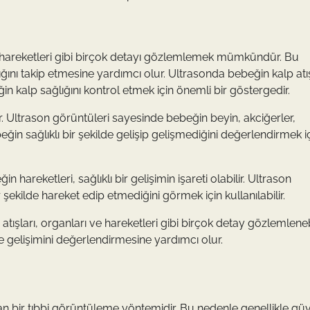
ve hareketleri gibi birçok detayı gözlemlemek mümkündür. Bu
ını takip etmesine yardımcı olur. Ultrasonda bebeğin kalp atış
ğin kalp sağlığını kontrol etmek için önemli bir göstergedir.
r. Ultrason görüntüleri sayesinde bebeğin beyin, akciğerler,
eğin sağlıklı bir şekilde gelişip gelişmediğini değerlendirmek i
 hareketleri, sağlıklı bir gelişimin işareti olabilir. Ultrason
şekilde hareket edip etmediğini görmek için kullanılabilir.
ışları, organları ve hareketleri gibi birçok detay gözlemlenebi
e gelişimini değerlendirmesine yardımcı olur.
an bir tıbbi görüntüleme yöntemidir. Bu nedenle genellikle güv