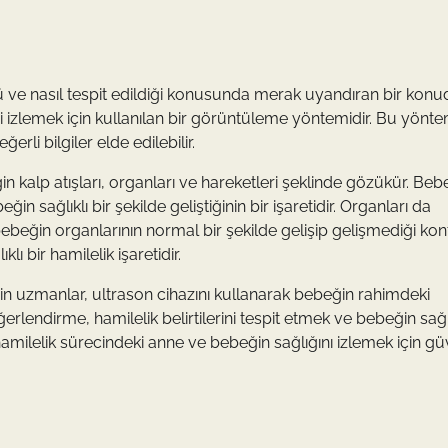
ğü ve nasıl tespit edildiği konusunda merak uyandıran bir konu
 izlemek için kullanılan bir görüntüleme yöntemidir. Bu yönt
erli bilgiler elde edilebilir.
in kalp atışları, organları ve hareketleri şeklinde gözükür. Beb
ğin sağlıklı bir şekilde geliştiğinin bir işaretidir. Organları da
 bebeğin organlarının normal bir şekilde gelişip gelişmediği kon
lı bir hamilelik işaretidir.
için uzmanlar, ultrason cihazını kullanarak bebeğin rahimdeki
endirme, hamilelik belirtilerini tespit etmek ve bebeğin sağlı
milelik sürecindeki anne ve bebeğin sağlığını izlemek için gü