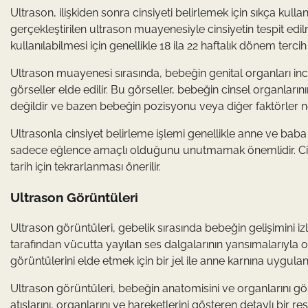
Ultrason, ilişkiden sonra cinsiyeti belirlemek için sıkça kull
gerçekleştirilen ultrason muayenesiyle cinsiyetin tespit ed
kullanılabilmesi için genellikle 18 ila 22 haftalık dönem tercih e
Ultrason muayenesi sırasında, bebeğin genital organları inc
görseller elde edilir. Bu görseller, bebeğin cinsel organları
değildir ve bazen bebeğin pozisyonu veya diğer faktörler n
Ultrasonla cinsiyet belirleme işlemi genellikle anne ve bab
sadece eğlence amaçlı olduğunu unutmamak önemlidir. Cinsiye
tarih için tekrarlanması önerilir.
Ultrason Görüntüleri
Ultrason görüntüleri, gebelik sırasında bebeğin gelişimini izl
tarafından vücutta yayılan ses dalgalarının yansımalarıyla 
görüntülerini elde etmek için bir jel ile anne karnına uygulan
Ultrason görüntüleri, bebeğin anatomisini ve organlarını gös
atışlarını, organlarını ve hareketlerini gösteren detaylı bir r