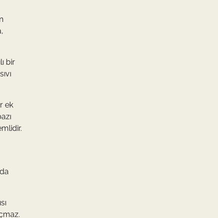
in
a,
ı bir
sıvı
r ek
bazı
mlidir.
 da
sı
açmaz.