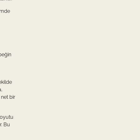
nemde
beğin
ekilde
a,
net bir
boyutu
r. Bu