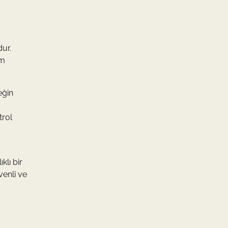
dur.
em
eğin
trol
klı bir
venli ve