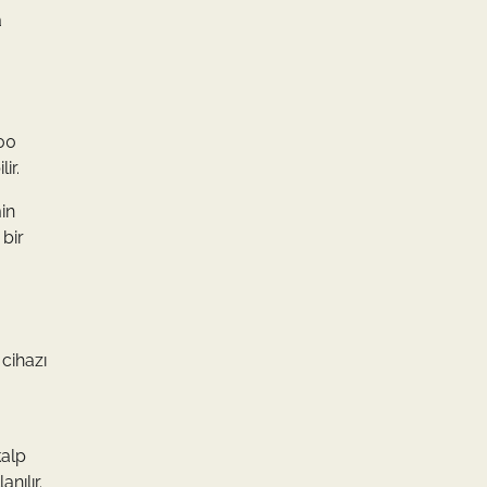
a
100
ir.
in
 bir
 cihazı
kalp
nılır.