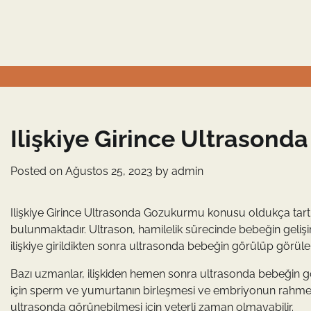
Skip
to
content
Ilişkiye Girince Ultrason
Posted on
Ağustos 25, 2023
by
admin
Ilişkiye Girince Ultrasonda Gozukurmu konusu oldukça tartı
bulunmaktadır. Ultrason, hamilelik sürecinde bebeğin gelişim
ilişkiye girildikten sonra ultrasonda bebeğin görülüp görü
Bazı uzmanlar, ilişkiden hemen sonra ultrasonda bebeğin 
için sperm ve yumurtanın birleşmesi ve embriyonun rahme y
ultrasonda görünebilmesi için yeterli zaman olmayabilir.