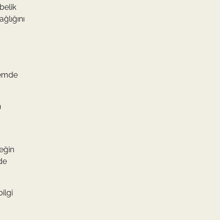
belik
ğlığını
nemde
n
beğin
lde
ilgi