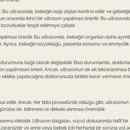
ır. Bu ultrasonda, bebeğin kalp atışları kontrol edilir ve gebeliğ
ları arasında ikinci bir ultrason yapılması önerilir. Bu ultrasond
ozukluklar tespit edilmeye çalışılır.
pılması önerilir. Bu ultrasonda, bebeğin organları daha ayrıntıl
sunar. Ayrıca, bebeğin büyüklüğü, plasenta konumu ve amniyotik 
k durumuna bağlı olarak değişebilir. Bazı durumlarda, doktorla
on yapılmasını önerir. Ancak, ultrasonun sık sık tekrarlanması 
e sıklıkla yapılacağına doktorunuzla birlikte karar vermeniz öne
bul edilir. Ancak, her tıbbi prosedürde olduğu gibi, ultrasonun
 görülse de, bilinmesi ve dikkate alınması önemlidir.
sınma etkisidir. Ultrason dalgaları, vücut dokularında hafif bir ı
rtışı zararsızdır ve anne veya bebek için herhangi bir soruna yol 