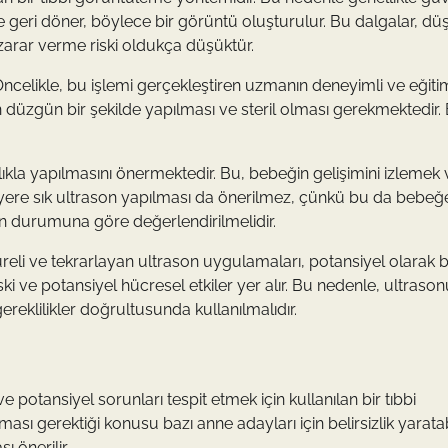
ve geri döner, böylece bir görüntü oluşturulur. Bu dalgalar, dü
arar verme riski oldukça düşüktür.
Öncelikle, bu işlemi gerçekleştiren uzmanın deneyimli ve eğitim
n düzgün bir şekilde yapılması ve steril olması gerekmektedir.
lıkla yapılmasını önermektedir. Bu, bebeğin gelişimini izlemek 
z yere sık ultrason yapılması da önerilmez, çünkü bu da bebeğ
eyin durumuna göre değerlendirilmelidir.
üreli ve tekrarlayan ultrason uygulamaları, potansiyel olarak b
iski ve potansiyel hücresel etkiler yer alır. Bu nedenle, ultraso
ereklilikler doğrultusunda kullanılmalıdır.
 potansiyel sorunları tespit etmek için kullanılan bir tıbbi
sı gerektiği konusu bazı anne adayları için belirsizlik yaratabi
 önerilir.