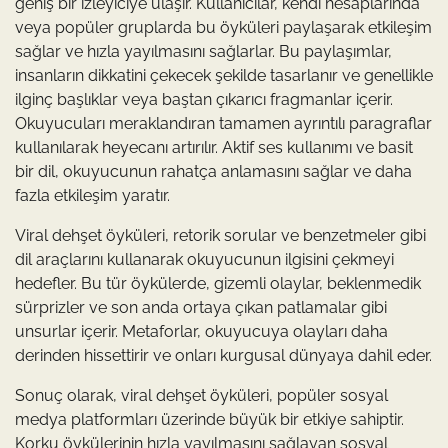
geniş bir izleyiciye ulaşır. Kullanıcılar, kendi hesaplarında
veya popüler gruplarda bu öyküleri paylaşarak etkileşim
sağlar ve hızla yayılmasını sağlarlar. Bu paylaşımlar,
insanların dikkatini çekecek şekilde tasarlanır ve genellikle
ilginç başlıklar veya baştan çıkarıcı fragmanlar içerir.
Okuyucuları meraklandıran tamamen ayrıntılı paragraflar
kullanılarak heyecanı artırılır. Aktif ses kullanımı ve basit
bir dil, okuyucunun rahatça anlamasını sağlar ve daha
fazla etkileşim yaratır.
Viral dehşet öyküleri, retorik sorular ve benzetmeler gibi
dil araçlarını kullanarak okuyucunun ilgisini çekmeyi
hedefler. Bu tür öykülerde, gizemli olaylar, beklenmedik
sürprizler ve son anda ortaya çıkan patlamalar gibi
unsurlar içerir. Metaforlar, okuyucuya olayları daha
derinden hissettirir ve onları kurgusal dünyaya dahil eder.
Sonuç olarak, viral dehşet öyküleri, popüler sosyal
medya platformları üzerinde büyük bir etkiye sahiptir.
Korku öykülerinin hızla yayılmasını sağlayan sosyal