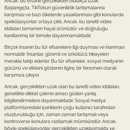
Ancak, bu efsane gerçeklikten oldukça uzak.
Başlangıçta, TikTok’un güvenilirlik tartışmalarına
karışması ve bazı ülkelerde yasaklanması gibi konularda
spekülasyonlar ortaya çıktı. Ancak, bu lanetli video
iddiaları tamamen hayal ürünüdür ve doğruluğu
kanıtlanmış bir temele dayanmamaktadır.
Birçok insanın bu tür efsanelere ilgi duyması ve inanması
normaldir. İnsanlar, gizemli ve ürkütücü hikayeleri
merakla takip ederler. Bu tür efsaneler, sosyal medyanın
gücünü ve etkisini gösteren ilginç bir fenomen olarak
karşımıza çıkıyor.
Ancak, gerçeklikten uzak olan bu lanetli video iddiaları,
genellikle dikkat çekme amacı güden yanlış
bilgilendirmelere dayanmaktadır. Sosyal medya
platformlarındaki içeriklerin çoğu kullanıcı tarafından
oluşturulduğu için, zaman zaman tartışmalı veya
kontroverse konulara rastlamak mümkündür. Ancak,
böyle spekülasyonlar gerçeklikten uzaklaşmakta ve