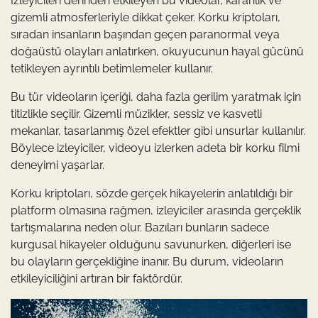
İzleyicileri derinden etkileyen bu videolar, karanlık ve
gizemli atmosferleriyle dikkat çeker. Korku kriptoları,
sıradan insanların başından geçen paranormal veya
doğaüstü olayları anlatırken, okuyucunun hayal gücünü
tetikleyen ayrıntılı betimlemeler kullanır.
Bu tür videoların içeriği, daha fazla gerilim yaratmak için
titizlikle seçilir. Gizemli müzikler, sessiz ve kasvetli
mekanlar, tasarlanmış özel efektler gibi unsurlar kullanılır.
Böylece izleyiciler, videoyu izlerken adeta bir korku filmi
deneyimi yaşarlar.
Korku kriptoları, sözde gerçek hikayelerin anlatıldığı bir
platform olmasına rağmen, izleyiciler arasında gerçeklik
tartışmalarına neden olur. Bazıları bunların sadece
kurgusal hikayeler olduğunu savunurken, diğerleri ise
bu olayların gerçekliğine inanır. Bu durum, videoların
etkileyiciliğini artıran bir faktördür.