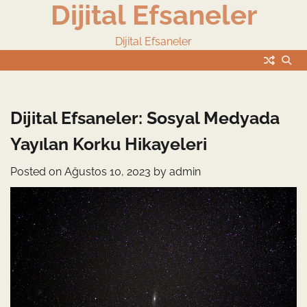
Dijital Efsaneler
Skip
to
content
Dijital Efsaneler
Dijital Efsaneler: Sosyal Medyada
Yayılan Korku Hikayeleri
Posted on
Ağustos 10, 2023
by
admin